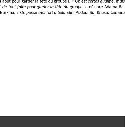
4 août pour garder la tête du groupe I.
« On est certes qualifié, mais
t de tout faire pour garder la tête du groupe »
, déclare Adama Ba.
 Burkina.
« On pense très fort à Salahdin, Abdoul Ba, Khassa Camara