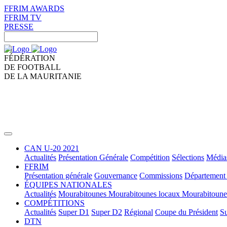
FFRIM AWARDS
FFRIM TV
PRESSE
FÉDÉRATION
DE FOOTBALL
DE LA MAURITANIE
CAN U-20 2021
Actualités
Présentation Générale
Compétition
Sélections
Média
FFRIM
Présentation générale
Gouvernance
Commissions
Département 
ÉQUIPES NATIONALES
Actualités
Mourabitounes
Mourabitounes locaux
Mourabitoun
COMPÉTITIONS
Actualités
Super D1
Super D2
Régional
Coupe du Président
Su
DTN