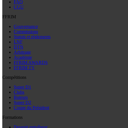
FAQ
CGU
FFRIM
Gouvernance
Commissions
Statuts et règlements
LNF
DTN
Arbitrage
Académie
FFRIM AWARDS
FFRIM TV
Compétitions
Super D1
Clubs
Buteurs
Super D2
Coupe du Président
Formations
Devenir entraîneur