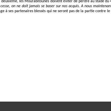
a, deuxième, les Mourabitounes doivent éviter de perdre au stade du 
s cesse, on ne doit jamais se baser sur nos acquis. A nous maintenan
e à ses partenaires blessés qui ne seront pas de la partie contre le