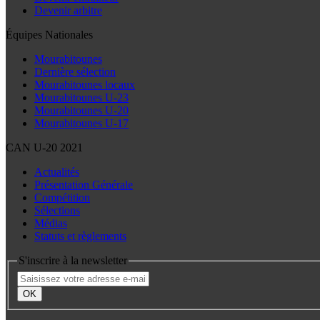
Devenir arbitre
Équipes Nationales
Mourabitounes
Dernière sélection
Mourabitounes locaux
Mourabitounes U-23
Mourabitounes U-20
Mourabitounes U-17
CAN U-20 2021
Actualités
Présentation Générale
Compétition
Sélections
Médias
Statuts et règlements
S'inscrire à la newsletter