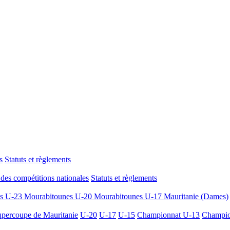
s
Statuts et règlements
des compétitions nationales
Statuts et règlements
es U-23
Mourabitounes U-20
Mourabitounes U-17
Mauritanie (Dames)
percoupe de Mauritanie
U-20
U-17
U-15
Championnat U-13
Champio