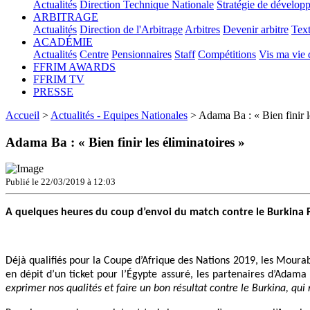
Actualités
Direction Technique Nationale
Stratégie de dévelop
ARBITRAGE
Actualités
Direction de l'Arbitrage
Arbitres
Devenir arbitre
Text
ACADÉMIE
Actualités
Centre
Pensionnaires
Staff
Compétitions
Vis ma vie
FFRIM AWARDS
FFRIM TV
PRESSE
Accueil
>
Actualités - Equipes Nationales
> Adama Ba : « Bien finir l
Adama Ba : « Bien finir les éliminatoires »
Publié le 22/03/2019 à 12:03
A quelques heures du coup d’envoi du match contre le Burkina Fa
Déjà qualifiés pour la Coupe d’Afrique des Nations 2019, les Moura
en dépit d’un ticket pour l’Égypte assuré, les partenaires d’Adama
exprimer nos qualités et faire un bon résultat contre le Burkina, qu