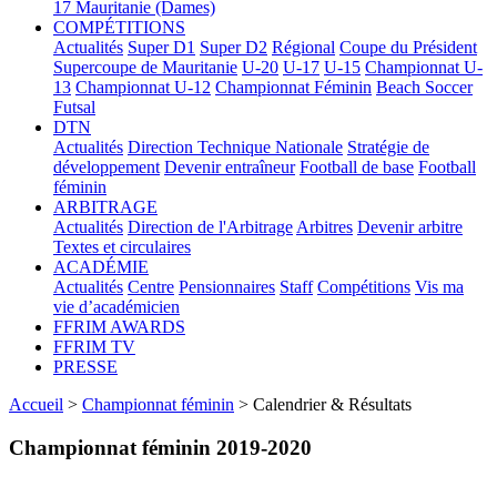
17
Mauritanie (Dames)
COMPÉTITIONS
Actualités
Super D1
Super D2
Régional
Coupe du Président
Supercoupe de Mauritanie
U-20
U-17
U-15
Championnat U-
13
Championnat U-12
Championnat Féminin
Beach Soccer
Futsal
DTN
Actualités
Direction Technique Nationale
Stratégie de
développement
Devenir entraîneur
Football de base
Football
féminin
ARBITRAGE
Actualités
Direction de l'Arbitrage
Arbitres
Devenir arbitre
Textes et circulaires
ACADÉMIE
Actualités
Centre
Pensionnaires
Staff
Compétitions
Vis ma
vie d’académicien
FFRIM AWARDS
FFRIM TV
PRESSE
Accueil
>
Championnat féminin
> Calendrier & Résultats
Championnat féminin 2019-2020