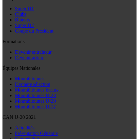
Super D1
Clubs
Buteurs
Super D2
Coupe du Président
Formations
Devenir entraîneur
Devenir arbitre
Équipes Nationales
Mourabitounes
Dernière sélection
Mourabitounes locaux
Mourabitounes U-23
Mourabitounes U-20
Mourabitounes U-17
CAN U-20 2021
Actualités
Présentation Générale
Compétition