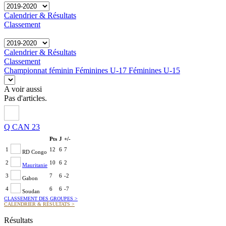
Calendrier & Résultats
Classement
Calendrier & Résultats
Classement
Championnat féminin
Féminines U-17
Féminines U-15
A voir aussi
Pas d'articles.
Q CAN 23
Pts
J
+/-
1
12
6
7
RD Congo
2
10
6
2
Mauritanie
3
7
6
-2
Gabon
4
6
6
-7
Soudan
CLASSEMENT DES GROUPES
>
CALENDRIER & RÉSULTATS
>
Résultats