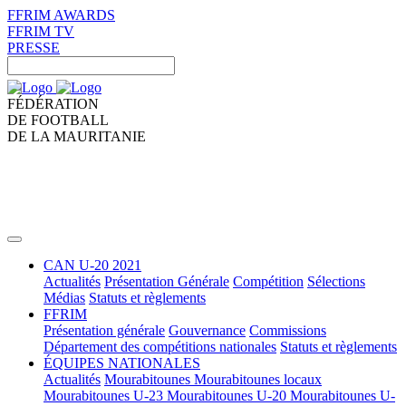
FFRIM AWARDS
FFRIM TV
PRESSE
FÉDÉRATION
DE FOOTBALL
DE LA MAURITANIE
CAN U-20 2021
Actualités
Présentation Générale
Compétition
Sélections
Médias
Statuts et règlements
FFRIM
Présentation générale
Gouvernance
Commissions
Département des compétitions nationales
Statuts et règlements
ÉQUIPES NATIONALES
Actualités
Mourabitounes
Mourabitounes locaux
Mourabitounes U-23
Mourabitounes U-20
Mourabitounes U-