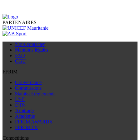
PARTENAIRES
Nous contacter
Mentions légales
FAQ
CGU
FFRIM
Gouvernance
Commissions
Statuts et règlements
LNF
DTN
Arbitrage
Académie
FFRIM AWARDS
FFRIM TV
Compétitions