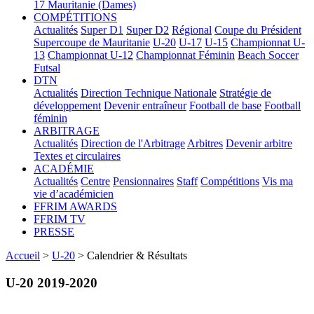
17
Mauritanie (Dames)
COMPÉTITIONS
Actualités
Super D1
Super D2
Régional
Coupe du Président
Supercoupe de Mauritanie
U-20
U-17
U-15
Championnat U-
13
Championnat U-12
Championnat Féminin
Beach Soccer
Futsal
DTN
Actualités
Direction Technique Nationale
Stratégie de
développement
Devenir entraîneur
Football de base
Football
féminin
ARBITRAGE
Actualités
Direction de l'Arbitrage
Arbitres
Devenir arbitre
Textes et circulaires
ACADÉMIE
Actualités
Centre
Pensionnaires
Staff
Compétitions
Vis ma
vie d’académicien
FFRIM AWARDS
FFRIM TV
PRESSE
Accueil
>
U-20
> Calendrier & Résultats
U-20 2019-2020