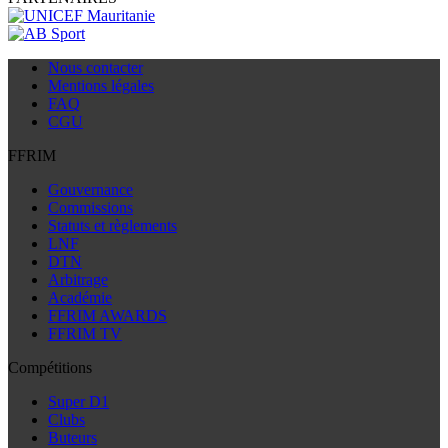
Nous contacter
Mentions légales
FAQ
CGU
FFRIM
Gouvernance
Commissions
Statuts et règlements
LNF
DTN
Arbitrage
Académie
FFRIM AWARDS
FFRIM TV
Compétitions
Super D1
Clubs
Buteurs