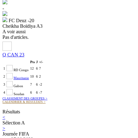
-
FC Deuz -20
Cheikha Boïdiya A3
A voir aussi
Pas d'articles.
Q CAN 23
Pts
J
+/-
1
12
6
7
RD Congo
2
10
6
2
Mauritanie
3
7
6
-2
Gabon
4
6
6
-7
Soudan
CLASSEMENT DES GROUPES
>
CALENDRIER & RÉSULTATS
>
Résultats
<
Sélection A
>
Journée FIFA