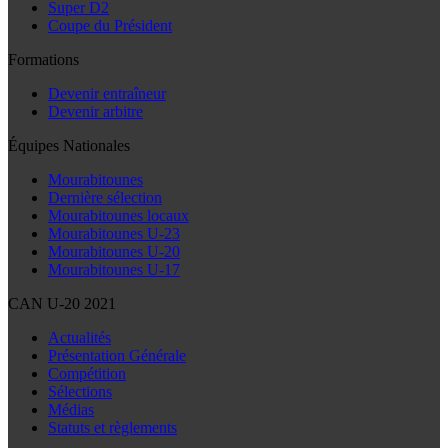
Super D2
Coupe du Président
Formations
Devenir entraîneur
Devenir arbitre
Équipes Nationales
Mourabitounes
Dernière sélection
Mourabitounes locaux
Mourabitounes U-23
Mourabitounes U-20
Mourabitounes U-17
CAN U-20 2021
Actualités
Présentation Générale
Compétition
Sélections
Médias
Statuts et règlements