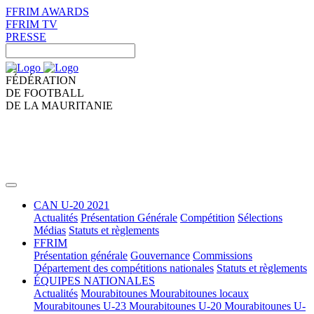
FFRIM AWARDS
FFRIM TV
PRESSE
FÉDÉRATION
DE FOOTBALL
DE LA MAURITANIE
CAN U-20 2021
Actualités
Présentation Générale
Compétition
Sélections
Médias
Statuts et règlements
FFRIM
Présentation générale
Gouvernance
Commissions
Département des compétitions nationales
Statuts et règlements
ÉQUIPES NATIONALES
Actualités
Mourabitounes
Mourabitounes locaux
Mourabitounes U-23
Mourabitounes U-20
Mourabitounes U-