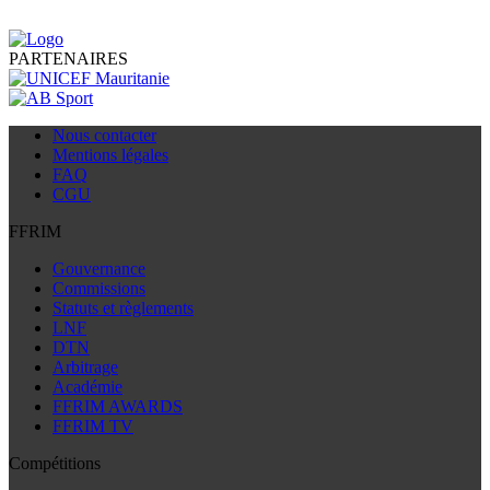
PARTENAIRES
Nous contacter
Mentions légales
FAQ
CGU
FFRIM
Gouvernance
Commissions
Statuts et règlements
LNF
DTN
Arbitrage
Académie
FFRIM AWARDS
FFRIM TV
Compétitions