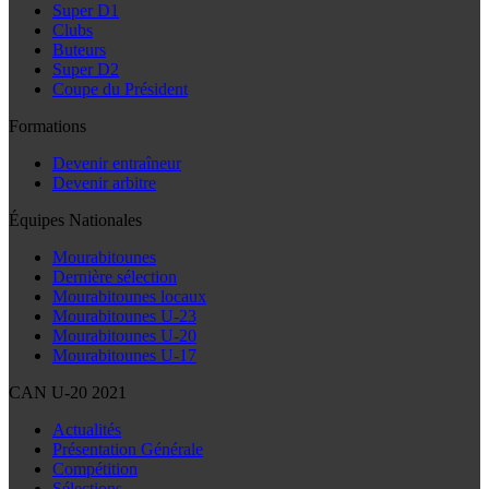
Super D1
Clubs
Buteurs
Super D2
Coupe du Président
Formations
Devenir entraîneur
Devenir arbitre
Équipes Nationales
Mourabitounes
Dernière sélection
Mourabitounes locaux
Mourabitounes U-23
Mourabitounes U-20
Mourabitounes U-17
CAN U-20 2021
Actualités
Présentation Générale
Compétition
Sélections