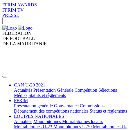
FFRIM AWARDS
FFRIM TV
PRESSE
FÉDÉRATION
DE FOOTBALL
DE LA MAURITANIE
CAN U-20 2021
Actualités
Présentation Générale
Compétition
Sélections
Médias
Statuts et règlements
FFRIM
Présentation générale
Gouvernance
Commissions
Département des compétitions nationales
Statuts et règlements
ÉQUIPES NATIONALES
Actualités
Mourabitounes
Mourabitounes locaux
Mourabitounes U-23
Mourabitounes U-20
Mourabitounes U-