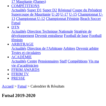
17
Mauritanie (Dames)
COMPÉTITIONS
Actualités
Super D1
Super D2
Régional
Coupe du Président
Supercoupe de Mauritanie
U-20
U-17
U-15
Championnat U-
13
Championnat U-12
Championnat Féminin
Beach Soccer
Futsal
DTN
Actualités
Direction Technique Nationale
Stratégie de
développement
Devenir entraîneur
Football de base
Football
féminin
ARBITRAGE
Actualités
Direction de l'Arbitrage
Arbitres
Devenir arbitre
Textes et circulaires
ACADÉMIE
Actualités
Centre
Pensionnaires
Staff
Compétitions
Vis ma
vie d’académicien
FFRIM AWARDS
FFRIM TV
PRESSE
Accueil
>
Futsal
> Calendrier & Résultats
Futsal 2019-2020