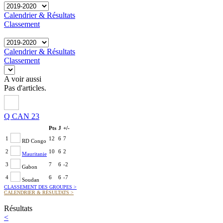
Calendrier & Résultats
Classement
Calendrier & Résultats
Classement
A voir aussi
Pas d'articles.
Q CAN 23
Pts
J
+/-
1
12
6
7
RD Congo
2
10
6
2
Mauritanie
3
7
6
-2
Gabon
4
6
6
-7
Soudan
CLASSEMENT DES GROUPES
>
CALENDRIER & RÉSULTATS
>
Résultats
<