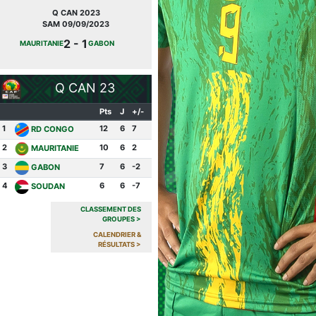
Q CAN 2023
JOURNÉE FIFA
SAM 09/09/2023
MAR 27/09/2022
2 - 1
2 -
MAURITANIE
GABON
MAURITANIE
CONGO
0
Q CAN 23
Pts
J
+/-
1
12
6
7
RD CONGO
2
10
6
2
MAURITANIE
3
7
6
-2
GABON
4
6
6
-7
SOUDAN
CLASSEMENT DES
GROUPES
>
CALENDRIER &
RÉSULTATS
>