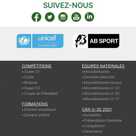
SUIVEZ-NOUS
COMPÉTITIONS
ÉQUIPES NATIONALES
Super D1
Mourabitounes
Clubs
Dernière sélection
s
Buteurs
Mourabitounes locaux
Super D2
Mourabitounes U-23
Coupe du Président
Mourabitounes U-20
Mourabitounes U-17
FORMATIONS
CAN U-20 2021
Devenir entraîneur
Devenir arbitre
Actualités
Présentation Générale
Compétition