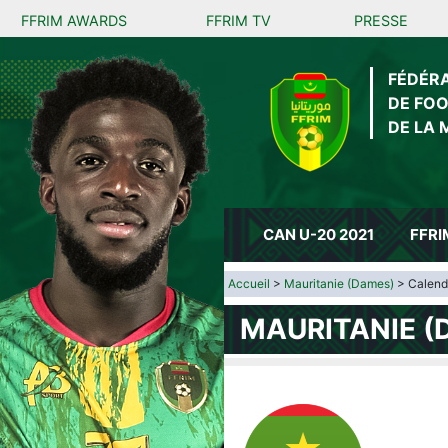
FFRIM AWARDS
FFRIM TV
PRESSE
FÉDÉR
DE FO
DE LA 
CAN U-20 2021
FFRI
Accueil
>
Mauritanie (Dames)
> Calendr
MAURITANIE (