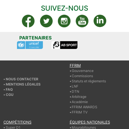
SUIVEZ-NOUS
PARTENAIRES
FFRIM
Gouvernance
Commissions
NOUS CONTACTER
Statuts et règlements
MENTIONS LÉGALES
LNF
FAQ
DTN
CGU
Arbitrage
Académie
FFRIM AWARDS
FFRIM TV
COMPÉTITIONS
ÉQUIPES NATIONALES
Super D1
Mourabitounes