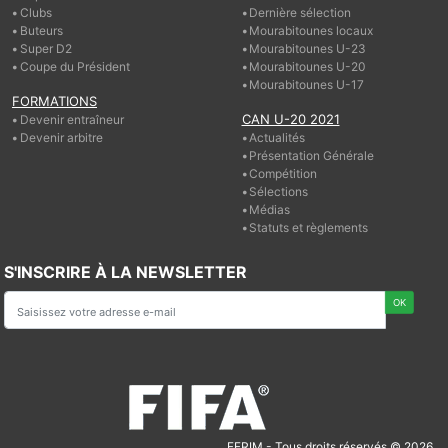
Clubs
Dernière sélection
Buteurs
Mourabitounes locaux
Super D2
Mourabitounes U-23
Coupe du Président
Mourabitounes U-20
Mourabitounes U-17
FORMATIONS
CAN U-20 2021
Devenir entraîneur
Devenir arbitre
Actualités
Présentation Générale
Compétition
Sélections
Médias
Statuts et règlements
S'INSCRIRE À LA NEWSLETTER
FFRIM - Tous droits réservés © 2026