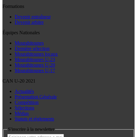
Formations
Devenir entraîneur
Devenir arbitre
Équipes Nationales
Mourabitounes
Dernière sélection
Mourabitounes locaux
Mourabitounes U-23
Mourabitounes U-20
Mourabitounes U-17
CAN U-20 2021
Actualités
Présentation Générale
Compétition
Sélections
Médias
Statuts et règlements
S'inscrire à la newsletter