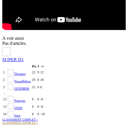
A voir aussi
Pas d'articles.
SUPER D1
Pts
J
+/-
1
22
9
12
Douanes
2
20
8
18
Nouadhibou
3
15
9
0
GENDRIM
...
12
6
9
-6
Pompier
13
6
8
-6
SNIM
14
6
9
-10
Inter
CLASSEMENT COMPLET
>
CLASSEMENT SUPER D2
>