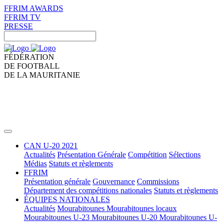
FFRIM AWARDS
FFRIM TV
PRESSE
FÉDÉRATION
DE FOOTBALL
DE LA MAURITANIE
CAN U-20 2021
Actualités
Présentation Générale
Compétition
Sélections
Médias
Statuts et règlements
FFRIM
Présentation générale
Gouvernance
Commissions
Département des compétitions nationales
Statuts et règlements
ÉQUIPES NATIONALES
Actualités
Mourabitounes
Mourabitounes locaux
Mourabitounes U-23
Mourabitounes U-20
Mourabitounes U-