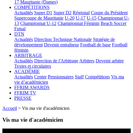
17
Mauritanie (Dames)
COMPÉTITIONS
Actualités
Super D1
Super D2
Régional
Coupe du Président
Supercoupe de Mauritanie
U-20
U-17
U-15
Championnat U-
13
Championnat U-12
Championnat Féminin
Beach Soccer
Futsal
DTN
Actualités
Direction Technique Nationale
Stratégie de
développement
Devenir entraîneur
Football de base
Football
féminin
ARBITRAGE
Actualités
Direction de l'Arbitrage
Arbitres
Devenir arbitre
Textes et circulaires
ACADÉMIE
Actualités
Centre
Pensionnaires
Staff
Compétitions
Vis ma
vie d’académicien
FFRIM AWARDS
FFRIM TV
PRESSE
Accueil
> Vis ma vie d'académicien
Vis ma vie d'académicien