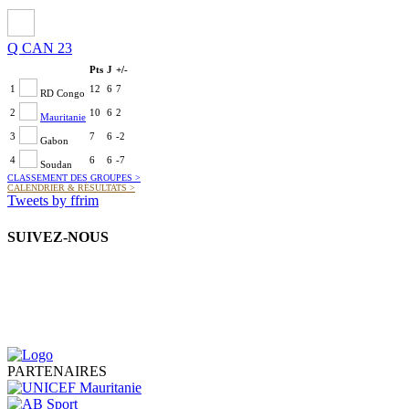
Q CAN 23
Pts
J
+/-
1
12
6
7
RD Congo
2
10
6
2
Mauritanie
3
7
6
-2
Gabon
4
6
6
-7
Soudan
CLASSEMENT DES GROUPES
>
CALENDRIER & RÉSULTATS
>
Tweets by ffrim
SUIVEZ-NOUS
PARTENAIRES