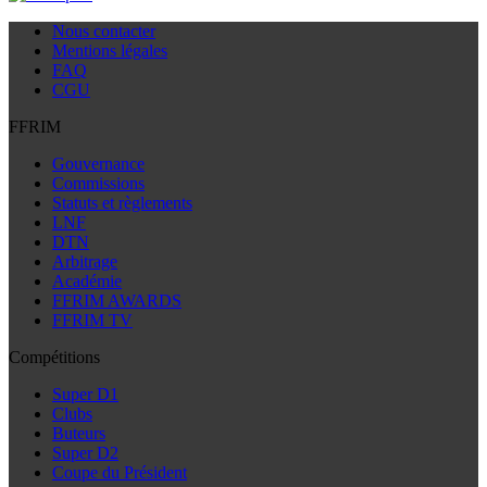
Nous contacter
Mentions légales
FAQ
CGU
FFRIM
Gouvernance
Commissions
Statuts et règlements
LNF
DTN
Arbitrage
Académie
FFRIM AWARDS
FFRIM TV
Compétitions
Super D1
Clubs
Buteurs
Super D2
Coupe du Président