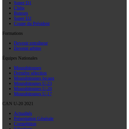
Super D1
Clubs
Buteurs
Super D2
Coupe du Président
Formations
Devenir entraîneur
Devenir arbitre
Équipes Nationales
Mourabitounes
Dernière sélection
Mourabitounes locaux
Mourabitounes U-23
Mourabitounes U-20
Mourabitounes U-17
CAN U-20 2021
Actualités
Présentation Générale
Compétition
Sélections