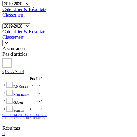
Calendrier & Résultats
Classement
Calendrier & Résultats
Classement
A voir aussi
Pas d'articles.
Q CAN 23
Pts
J
+/-
1
12
6
7
RD Congo
2
10
6
2
Mauritanie
3
7
6
-2
Gabon
4
6
6
-7
Soudan
CLASSEMENT DES GROUPES
>
CALENDRIER & RÉSULTATS
>
Résultats
<