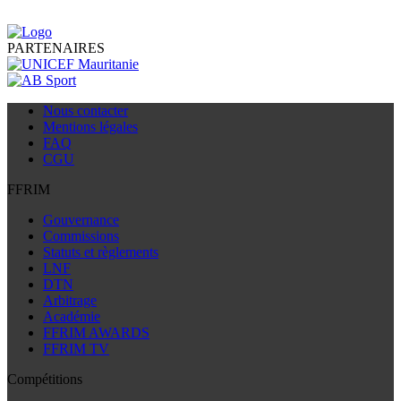
PARTENAIRES
Nous contacter
Mentions légales
FAQ
CGU
FFRIM
Gouvernance
Commissions
Statuts et règlements
LNF
DTN
Arbitrage
Académie
FFRIM AWARDS
FFRIM TV
Compétitions