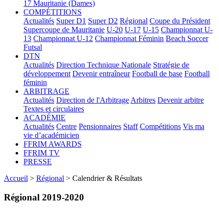
17
Mauritanie (Dames)
COMPÉTITIONS
Actualités
Super D1
Super D2
Régional
Coupe du Président
Supercoupe de Mauritanie
U-20
U-17
U-15
Championnat U-
13
Championnat U-12
Championnat Féminin
Beach Soccer
Futsal
DTN
Actualités
Direction Technique Nationale
Stratégie de
développement
Devenir entraîneur
Football de base
Football
féminin
ARBITRAGE
Actualités
Direction de l'Arbitrage
Arbitres
Devenir arbitre
Textes et circulaires
ACADÉMIE
Actualités
Centre
Pensionnaires
Staff
Compétitions
Vis ma
vie d’académicien
FFRIM AWARDS
FFRIM TV
PRESSE
Accueil
>
Régional
> Calendrier & Résultats
Régional 2019-2020