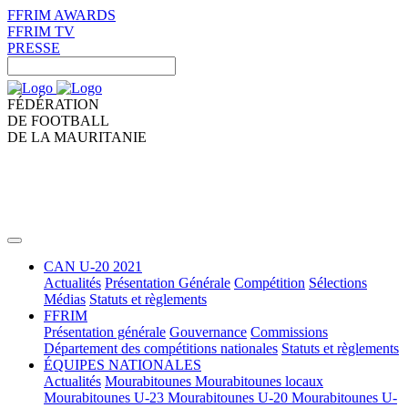
FFRIM AWARDS
FFRIM TV
PRESSE
FÉDÉRATION
DE FOOTBALL
DE LA MAURITANIE
CAN U-20 2021
Actualités
Présentation Générale
Compétition
Sélections
Médias
Statuts et règlements
FFRIM
Présentation générale
Gouvernance
Commissions
Département des compétitions nationales
Statuts et règlements
ÉQUIPES NATIONALES
Actualités
Mourabitounes
Mourabitounes locaux
Mourabitounes U-23
Mourabitounes U-20
Mourabitounes U-