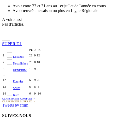
Avoir entre 23 et 31 ans au 1er juillet de l'année en cours
Avoir œuvré une saison ou plus en Ligue Régionale
A voir aussi
Pas d'articles.
SUPER D1
Pts
J
+/-
1
22
9
12
Douanes
2
20
8
18
Nouadhibou
3
15
9
0
GENDRIM
...
12
6
9
-6
Pompier
13
6
8
-6
SNIM
14
6
9
-10
Inter
CLASSEMENT COMPLET
>
CLASSEMENT SUPER D2
>
Tweets by ffrim
SUIVEZ-NOUS