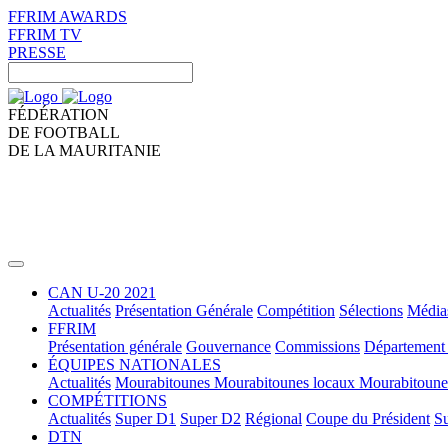
FFRIM AWARDS
FFRIM TV
PRESSE
FÉDÉRATION
DE FOOTBALL
DE LA MAURITANIE
CAN U-20 2021
Actualités
Présentation Générale
Compétition
Sélections
Média
FFRIM
Présentation générale
Gouvernance
Commissions
Département 
ÉQUIPES NATIONALES
Actualités
Mourabitounes
Mourabitounes locaux
Mourabitoun
COMPÉTITIONS
Actualités
Super D1
Super D2
Régional
Coupe du Président
Su
DTN