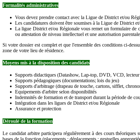
Formalités administratives
Vous devez prendre contact avec la Ligue de District et/ou Régi
Les candidatures doivent être soumises à la Ligue de District et
La ligue District et/ou Régionale vous remet un formulaire de ca
ou attestation de niveau intellectuel et une autorisation parentale
Si votre dossier est complet et que l'ensemble des conditions ci-dess
zone de votre lieu de résidence.
Moyens mis à la disposition des candidats
Supports didactiques (Datashow, Lap-top, DVD, VCD, lecteur 
Supports pédagogiques (documentations; lois du jeu)
Supports d'arbitrage (drapeau de touche, cartons, sifflet, chronomè
Equipements d'arbitre selon disponibilités
Indemnités de formation et de transport durant la période de co
Intégration dans les ligues de District et/ou Régionale
Assurance et protection
Déroulé de la formation
Le candidat arbitre participera régulièrement à des cours théoriques 
bases de la fonction (placements ; déplacements ; gestuelles approprié