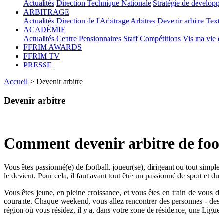
Actualités
Direction Technique Nationale
Stratégie de dévelop
ARBITRAGE
Actualités
Direction de l'Arbitrage
Arbitres
Devenir arbitre
Text
ACADÉMIE
Actualités
Centre
Pensionnaires
Staff
Compétitions
Vis ma vie
FFRIM AWARDS
FFRIM TV
PRESSE
Accueil
> Devenir arbitre
Devenir arbitre
Comment devenir arbitre de foo
Vous êtes passionné(e) de football, joueur(se), dirigeant ou tout simp
le devient. Pour cela, il faut avant tout être un passionné de sport et d
Vous êtes jeune, en pleine croissance, et vous êtes en train de vous d
courante. Chaque weekend, vous allez rencontrer des personnes - des dir
région où vous résidez, il y a, dans votre zone de résidence, une Ligue