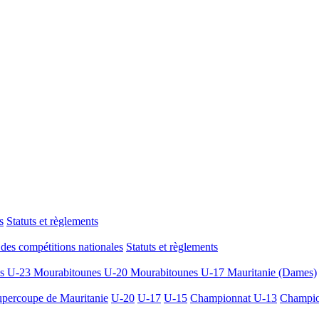
s
Statuts et règlements
des compétitions nationales
Statuts et règlements
es U-23
Mourabitounes U-20
Mourabitounes U-17
Mauritanie (Dames)
percoupe de Mauritanie
U-20
U-17
U-15
Championnat U-13
Champio