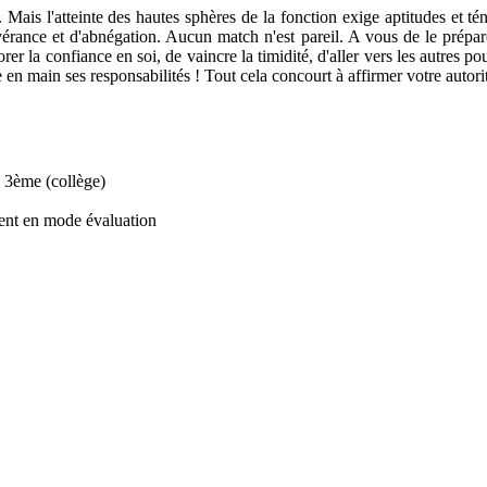
. Mais l'atteinte des hautes sphères de la fonction exige aptitudes et t
sévérance et d'abnégation. Aucun match n'est pareil. A vous de le prép
rer la confiance en soi, de vaincre la timidité, d'aller vers les autres
dre en main ses responsabilités ! Tout cela concourt à affirmer votre auto
a 3ème (collège)
ment en mode évaluation