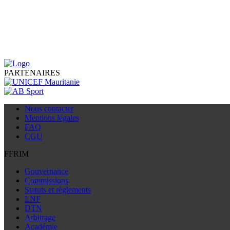
PARTENAIRES
Nous contacter
Mentions légales
FAQ
CGU
FFRIM
Gouvernance
Commissions
Statuts et règlements
LNF
DTN
Arbitrage
Académie