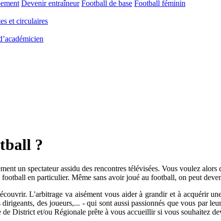
pement
Devenir entraîneur
Football de base
Football féminin
es et circulaires
 d’académicien
tball ?
lement un spectateur assidu des rencontres télévisées. Vous voulez alors 
u football en particulier. Même sans avoir joué au football, on peut deven
écouvrir. L'arbitrage va aisément vous aider à grandir et à acquérir une
igeants, des joueurs,... - qui sont aussi passionnés que vous par leur f
 de District et/ou Régionale prête à vous accueillir si vous souhaitez de