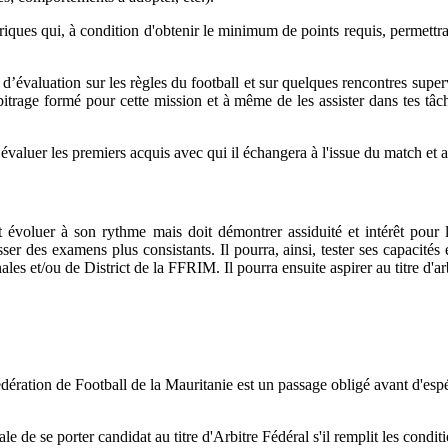
ques qui, à condition d'obtenir le minimum de points requis, permettra 
t d’évaluation sur les règles du football et sur quelques rencontres super
age formé pour cette mission et à même de les assister dans tes tâches
aluer les premiers acquis avec qui il échangera à l'issue du match et app
évoluer à son rythme mais doit démontrer assiduité et intérêt pour le 
ser des examens plus consistants. Il pourra, ainsi, tester ses capacités
les et/ou de District de la FFRIM. Il pourra ensuite aspirer au titre d'ar
ration de Football de la Mauritanie est un passage obligé avant d'espér
 de se porter candidat au titre d'Arbitre Fédéral s'il remplit les conditi