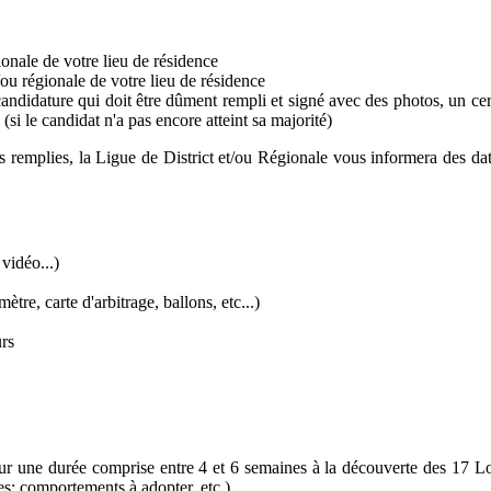
onale de votre lieu de résidence
/ou régionale de votre lieu de résidence
ndidature qui doit être dûment rempli et signé avec des photos, un certi
 (si le candidat n'a pas encore atteint sa majorité)
us remplies, la Ligue de District et/ou Régionale vous informera des da
vidéo...)
tre, carte d'arbitrage, ballons, etc...)
urs
sur une durée comprise entre 4 et 6 semaines à la découverte des 17 Lois
es; comportements à adopter, etc.).