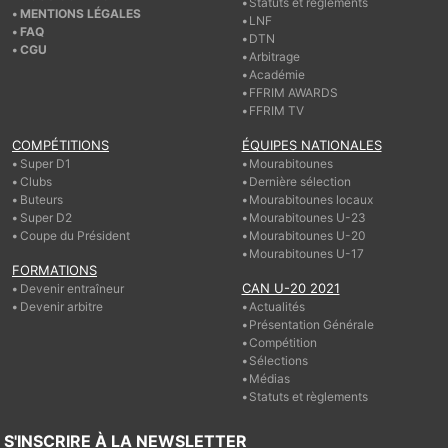
Statuts et règlements
MENTIONS LÉGALES
LNF
FAQ
DTN
CGU
Arbitrage
Académie
FFRIM AWARDS
FFRIM TV
COMPÉTITIONS
ÉQUIPES NATIONALES
Super D1
Mourabitounes
Clubs
Dernière sélection
Buteurs
Mourabitounes locaux
Super D2
Mourabitounes U-23
Coupe du Président
Mourabitounes U-20
Mourabitounes U-17
FORMATIONS
CAN U-20 2021
Devenir entraîneur
Devenir arbitre
Actualités
Présentation Générale
Compétition
Sélections
Médias
Statuts et règlements
S'INSCRIRE À LA NEWSLETTER