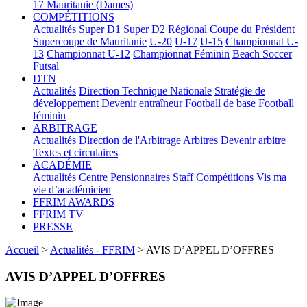
17
Mauritanie (Dames)
COMPÉTITIONS
Actualités
Super D1
Super D2
Régional
Coupe du Président
Supercoupe de Mauritanie
U-20
U-17
U-15
Championnat U-
13
Championnat U-12
Championnat Féminin
Beach Soccer
Futsal
DTN
Actualités
Direction Technique Nationale
Stratégie de
développement
Devenir entraîneur
Football de base
Football
féminin
ARBITRAGE
Actualités
Direction de l'Arbitrage
Arbitres
Devenir arbitre
Textes et circulaires
ACADÉMIE
Actualités
Centre
Pensionnaires
Staff
Compétitions
Vis ma
vie d’académicien
FFRIM AWARDS
FFRIM TV
PRESSE
Accueil
>
Actualités - FFRIM
> AVIS D’APPEL D’OFFRES
AVIS D’APPEL D’OFFRES