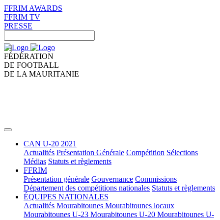
FFRIM AWARDS
FFRIM TV
PRESSE
FÉDÉRATION
DE FOOTBALL
DE LA MAURITANIE
CAN U-20 2021
Actualités
Présentation Générale
Compétition
Sélections
Médias
Statuts et règlements
FFRIM
Présentation générale
Gouvernance
Commissions
Département des compétitions nationales
Statuts et règlements
ÉQUIPES NATIONALES
Actualités
Mourabitounes
Mourabitounes locaux
Mourabitounes U-23
Mourabitounes U-20
Mourabitounes U-