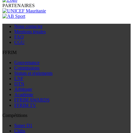
PARTENAIRES
Nous contacter
Mentions légales
FAQ
CGU
FFRIM
Gouvernance
Commissions
Statuts et règlements
LNF
DTN
Arbitrage
Académie
FFRIM AWARDS
FFRIM TV
Compétitions
Super D1
Clubs