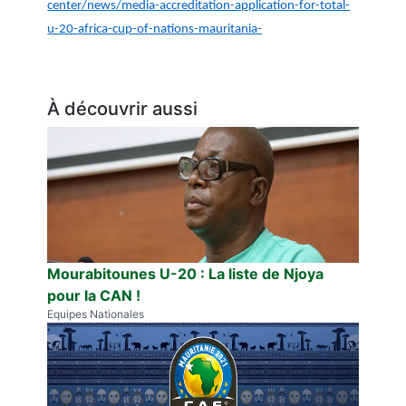
center/news/media-accreditation-application-for-total-
u-20-africa-cup-of-nations-mauritania-
À découvrir aussi
Mourabitounes U-20 : La liste de Njoya
pour la CAN !
Equipes Nationales