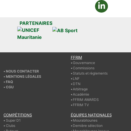
PARTENAIRES
FFRIM
Gouvernance
Commissions
NOUS CONTACTER
Statuts et règlements
MENTIONS LÉGALES
LNF
FAQ
DTN
CGU
Arbitrage
Académie
FFRIM AWARDS
FFRIM TV
COMPÉTITIONS
ÉQUIPES NATIONALES
Super D1
Mourabitounes
Clubs
Dernière sélection
Buteurs
Mourabitounes locaux