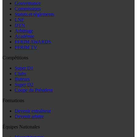
Gouvernance
Commissions
Statuts et règlements
LNF
DTN
Arbitrage
Académie
FFRIM AWARDS
FFRIM TV
Compétitions
Super D1
Clubs
Buteurs
Super D2
Coupe du Président
Formations
Devenir entraîneur
Devenir arbitre
Équipes Nationales