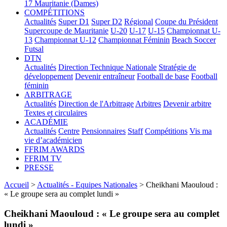
17
Mauritanie (Dames)
COMPÉTITIONS
Actualités
Super D1
Super D2
Régional
Coupe du Président
Supercoupe de Mauritanie
U-20
U-17
U-15
Championnat U-
13
Championnat U-12
Championnat Féminin
Beach Soccer
Futsal
DTN
Actualités
Direction Technique Nationale
Stratégie de
développement
Devenir entraîneur
Football de base
Football
féminin
ARBITRAGE
Actualités
Direction de l'Arbitrage
Arbitres
Devenir arbitre
Textes et circulaires
ACADÉMIE
Actualités
Centre
Pensionnaires
Staff
Compétitions
Vis ma
vie d’académicien
FFRIM AWARDS
FFRIM TV
PRESSE
Accueil
>
Actualités - Equipes Nationales
> Cheikhani Maouloud :
« Le groupe sera au complet lundi »
Cheikhani Maouloud : « Le groupe sera au complet
lundi »