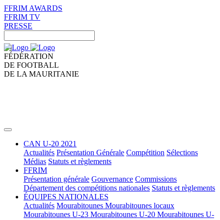
FFRIM AWARDS
FFRIM TV
PRESSE
FÉDÉRATION
DE FOOTBALL
DE LA MAURITANIE
CAN U-20 2021
Actualités
Présentation Générale
Compétition
Sélections
Médias
Statuts et règlements
FFRIM
Présentation générale
Gouvernance
Commissions
Département des compétitions nationales
Statuts et règlements
ÉQUIPES NATIONALES
Actualités
Mourabitounes
Mourabitounes locaux
Mourabitounes U-23
Mourabitounes U-20
Mourabitounes U-