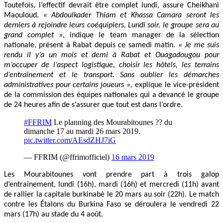
Toutefois, l’effectif devrait être complet lundi, assure Cheikhani
Maouloud.
« Abdoulkader Thiam et Khassa Camara seront les
derniers à rejoindre leurs coéquipiers. Lundi soir, le groupe sera au
grand complet »
, indique le team manager de la sélection
nationale, présent à Rabat depuis ce samedi matin.
« Je me suis
rendu il y’a un mois et demi à Rabat et Ouagadougou pour
m’occuper de l’aspect logistique, choisir les hôtels, les terrains
d’entraînement et le transport. Sans oublier les démarches
administratives pour certains joueurs »
, explique le vice-président
de la commission des équipes nationales qui a devancé le groupe
de 24 heures afin de s’assurer que tout est dans l’ordre.
#FFRIM
Le planning des Mourabitounes ?? du
dimanche 17 au mardi 26 mars 2019.
pic.twitter.com/AEsdZHJ7iG
— FFRIM (@ffrimofficiel)
16 mars 2019
Les Mourabitounes vont prendre part à trois galop
d’entraînement, lundi (16h), mardi (16h) et mercredi (11h) avant
de rallier la capitale burkinabè le 20 mars au soir (22h). Le match
contre les Étalons du Burkina Faso se déroulera le vendredi 22
mars (17h) au stade du 4 août.