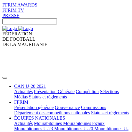
FFRIM AWARDS
FFRIM TV
PRESSE
FÉDÉRATION
DE FOOTBALL
DE LA MAURITANIE
CAN U-20 2021
Actualités
Présentation Générale
Compétition
Sélections
Médias
Statuts et règlements
FFRIM
Présentation générale
Gouvernance
Commissions
Département des compétitions nationales
Statuts et règlements
ÉQUIPES NATIONALES
Actualités
Mourabitounes
Mourabitounes locaux
Mourabitounes U-23
Mourabitounes U-20
Mourabitounes U-