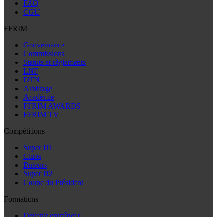
FAQ
CGU
FFRIM
Gouvernance
Commissions
Statuts et règlements
LNF
DTN
Arbitrage
Académie
FFRIM AWARDS
FFRIM TV
Compétitions
Super D1
Clubs
Buteurs
Super D2
Coupe du Président
Formations
Devenir entraîneur