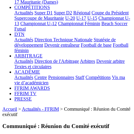
17
Mauritanie (Dames)
COMPÉTITIONS
Actualités
Super D1
Super D2
Régional
Coupe du Président
Supercoupe de Mauritanie
U-20
U-17
U-15
Championnat U-
13
Championnat U-12
Championnat Féminin
Beach Soccer
Futsal
DTN
Actualités
Direction Technique Nationale
Stratégie de
développement
Devenir entraîneur
Football de base
Football
féminin
ARBITRAGE
Actualités
Direction de l'Arbitrage
Arbitres
Devenir arbitre
Textes et circulaires
ACADÉMIE
Actualités
Centre
Pensionnaires
Staff
Compétitions
Vis ma
vie d’académicien
FFRIM AWARDS
FFRIM TV
PRESSE
Accueil
>
Actualités - FFRIM
> Communiqué : Réunion du Comité
exécutif
Communiqué : Réunion du Comité exécutif