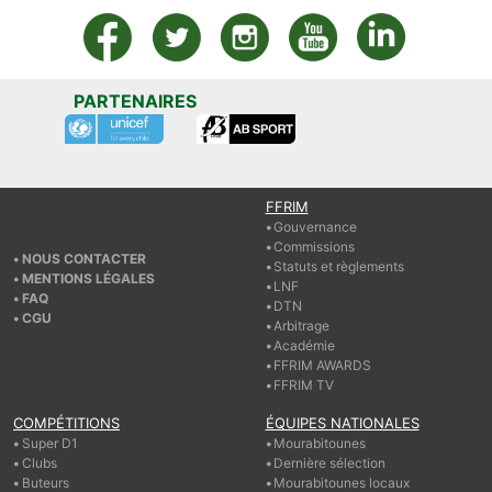
PARTENAIRES
FFRIM
Gouvernance
Commissions
NOUS CONTACTER
Statuts et règlements
MENTIONS LÉGALES
LNF
FAQ
DTN
CGU
Arbitrage
Académie
FFRIM AWARDS
FFRIM TV
COMPÉTITIONS
ÉQUIPES NATIONALES
Super D1
Mourabitounes
Clubs
Dernière sélection
Buteurs
Mourabitounes locaux