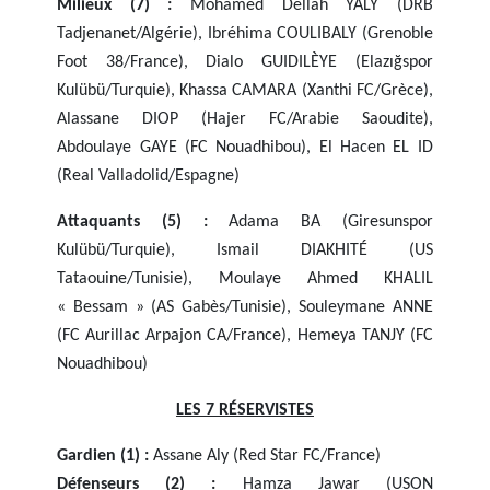
Milieux (7) :
Mohamed Dellah YALY (DRB
Tadjenanet/Algérie), Ibréhima COULIBALY (Grenoble
Foot 38/France), Dialo GUIDILÈYE (Elazığspor
Kulübü/Turquie), Khassa CAMARA (Xanthi FC/Grèce),
Alassane DIOP (Hajer FC/Arabie Saoudite),
Abdoulaye GAYE (FC Nouadhibou), El Hacen EL ID
(Real Valladolid/Espagne)
Attaquants (5) :
Adama BA (Giresunspor
Kulübü/Turquie), Ismail DIAKHITÉ (US
Tataouine/Tunisie), Moulaye Ahmed KHALIL
« Bessam » (AS Gabès/Tunisie), Souleymane ANNE
(FC Aurillac Arpajon CA/France), Hemeya TANJY (FC
Nouadhibou)
LES 7 RÉSERVISTES
Gardien (1) :
Assane Aly (Red Star FC/France)
Défenseurs (2) :
Hamza Jawar (USON