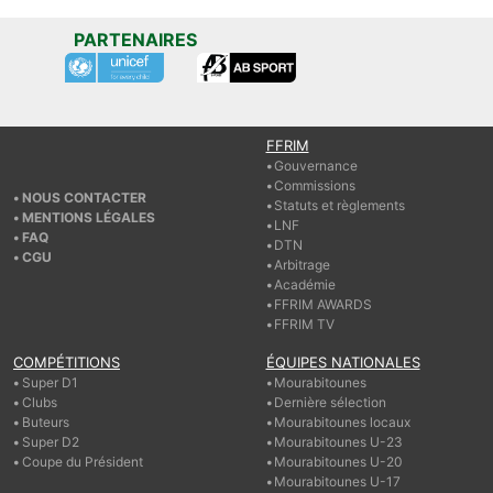
PARTENAIRES
FFRIM
Gouvernance
Commissions
NOUS CONTACTER
Statuts et règlements
MENTIONS LÉGALES
LNF
FAQ
DTN
CGU
Arbitrage
Académie
FFRIM AWARDS
FFRIM TV
COMPÉTITIONS
ÉQUIPES NATIONALES
Super D1
Mourabitounes
Clubs
Dernière sélection
Buteurs
Mourabitounes locaux
Super D2
Mourabitounes U-23
Coupe du Président
Mourabitounes U-20
Mourabitounes U-17