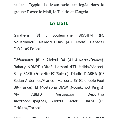
rallier l’Égypte. La Mauritanie est logée dans le
groupe E avec le Mali, la Tunisie et l’Angola.
LA LISTE
Gardiens (3) :
Souleimane BRAHIM (FC
Nouadhibou), Namori DIAW (ASC Kédia), Babacar
DIOP (AS Police)
Défenseurs (8) :
Abdoul BA (AJ Auxerre/France),
Bakary NDIAYE (Difaâ Hassani d'El Jadida/Maroc),
Sally SARR (Servette FC/Suisse), Diadié DIARRA (CS
Sedan Ardennes/France), Harouna SY (Grenoble Foot
38/France), El Mostapha DIAW (Nouakchott King’s),
Aly ABEID (Agrupación Deportiva
Alcorcón/Espagne), Abdoul Kader THIAM (US
Orléans/France)