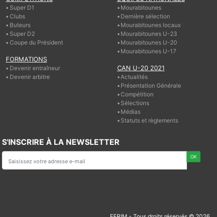
Super D1
Mourabitounes
Clubs
Dernière sélection
Buteurs
Mourabitounes locaux
Super D2
Mourabitounes U-23
Coupe du Président
Mourabitounes U-20
Mourabitounes U-17
FORMATIONS
CAN U-20 2021
Devenir entraîneur
Devenir arbitre
Actualités
Présentation Générale
Compétition
Sélections
Médias
Statuts et règlements
S'INSCRIRE À LA NEWSLETTER
FFRIM - Tous droits réservés © 2026