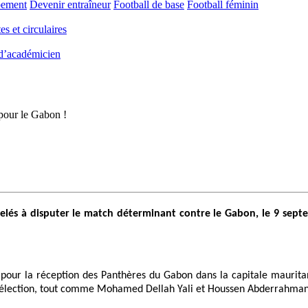
pement
Devenir entraîneur
Football de base
Football féminin
es et circulaires
 d’académicien
pour le Gabon !
appelés à disputer le match déterminant contre le Gabon, le 9 sep
our la réception des Panthères du Gabon dans la capitale mauritani
en sélection, tout comme Mohamed Dellah Yali et Houssen Abderrahma