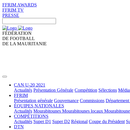
FFRIM AWARDS
FFRIM TV
PRESSE
FÉDÉRATION
DE FOOTBALL
DE LA MAURITANIE
CAN U-20 2021
Actualités
Présentation Générale
Compétition
Sélections
Média
FFRIM
Présentation générale
Gouvernance
Commissions
Département 
ÉQUIPES NATIONALES
Actualités
Mourabitounes
Mourabitounes locaux
Mourabitoun
COMPÉTITIONS
Actualités
Super D1
Super D2
Régional
Coupe du Président
Su
DTN