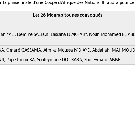
 la phase finale d’une Coupe d’Afrique des Nations. Il faudra pour ce
Les 26 Mourabitounes convoqués
lah YALI, Demine SALECK, Lassana DIAKHABY, Nouh Mohamed EL AB
ANA, Omaré GASSAMA, Almike Moussa N’DIAYE, Abdallahi MAHMO
JI, Pape Ibnou BA, Souleymane DOUKARA, Souleymane ANNE