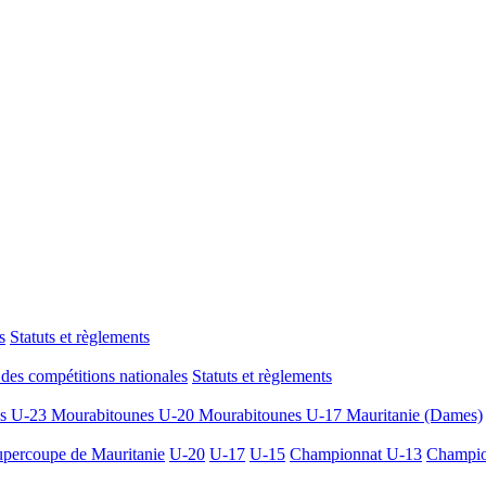
s
Statuts et règlements
des compétitions nationales
Statuts et règlements
es U-23
Mourabitounes U-20
Mourabitounes U-17
Mauritanie (Dames)
percoupe de Mauritanie
U-20
U-17
U-15
Championnat U-13
Champio