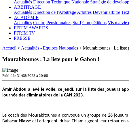
Actualités
Direction Technique Nationale
Stratégie de dévelop
ARBITRAGE
Actualités
Direction de l'Arbitrage
Arbitres
Devenir arbitre
Text
ACADÉMIE
Actualités
Centre
Pensionnaires
Staff
Compétitions
Vis ma vie
FFRIM AWARDS
FFRIM TV
PRESSE
Accueil
>
Actualités - Equipes Nationales
> Mourabitounes : La liste 
Mourabitounes : La liste pour le Gabon !
Publié le 31/08/2023 à 20:08
Amir Abdou a levé le voile, ce jeudi, sur la liste des joueurs 
journée des éliminatoires de la CAN 2023.
Le coach des Mourabitounes a convoqué un groupe de 26 joueurs p
Babacar Niasse et l’attaquant Idrissa Thiam signent leur retour 