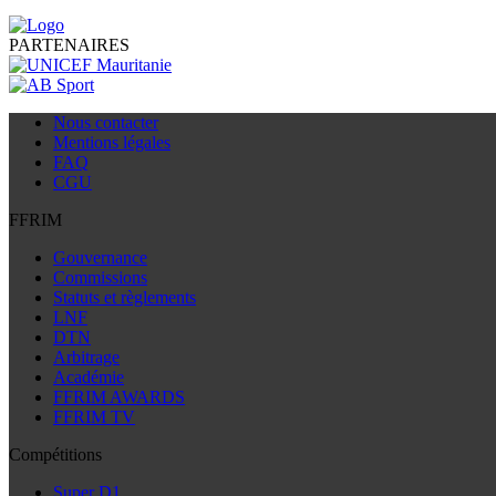
PARTENAIRES
Nous contacter
Mentions légales
FAQ
CGU
FFRIM
Gouvernance
Commissions
Statuts et règlements
LNF
DTN
Arbitrage
Académie
FFRIM AWARDS
FFRIM TV
Compétitions
Super D1