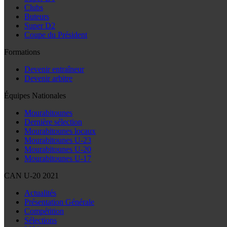
Clubs
Buteurs
Super D2
Coupe du Président
Formations
Devenir entraîneur
Devenir arbitre
Équipes Nationales
Mourabitounes
Dernière sélection
Mourabitounes locaux
Mourabitounes U-23
Mourabitounes U-20
Mourabitounes U-17
CAN U-20 2021
Actualités
Présentation Générale
Compétition
Sélections