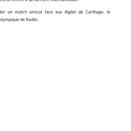
 mis un terme à sa carrière internationale.
ter un match amical face aux Aigles de Carthage, le
olympique de Radés.