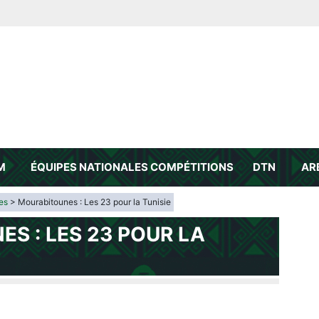
ATION
OTBALL
MAURITANIE
M
ÉQUIPES NATIONALES
COMPÉTITIONS
DTN
AR
es
> Mourabitounes : Les 23 pour la Tunisie
S : LES 23 POUR LA