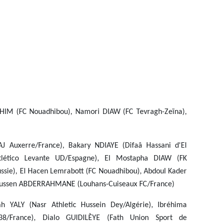
IM (FC Nouadhibou), Namori DIAW (FC Tevragh-Zeïna),
J Auxerre/France), Bakary NDIAYE (Difaâ Hassani d'El
tlético Levante UD/Espagne), El Mostapha DIAW (FK
sie), El Hacen Lemrabott (FC Nouadhibou), Abdoul Kader
oussen ABDERRAHMANE (Louhans-Cuiseaux FC/France)
YALY (Nasr Athletic Hussein Dey/Algérie), Ibréhima
8/France), Dialo GUIDILÈYE (Fath Union Sport de