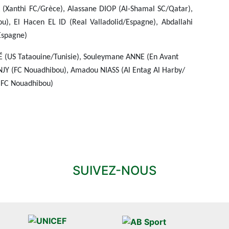
Xanthi FC/Grèce), Alassane DIOP (Al-Shamal SC/Qatar),
), El Hacen EL ID (Real Valladolid/Espagne), Abdallahi
spagne)
É (US Tataouine/Tunisie), Souleymane ANNE (En Avant
Y (FC Nouadhibou), Amadou NIASS (Al Entag Al Harby/
(FC Nouadhibou)
SUIVEZ-NOUS