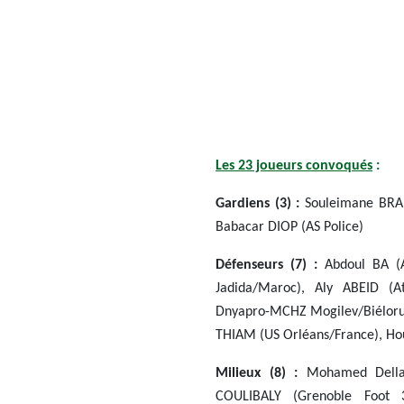
Les 23 joueurs convoqués
:
Gardiens (3) :
Souleimane BRAH
Babacar DIOP (AS Police)
Défenseurs (7) :
Abdoul BA (A
Jadida/Maroc), Aly ABEID (A
Dnyapro-MCHZ Mogilev/Biélorus
THIAM (US Orléans/France), H
Milieux (8) :
Mohamed Dellah 
COULIBALY (Grenoble Foot 3