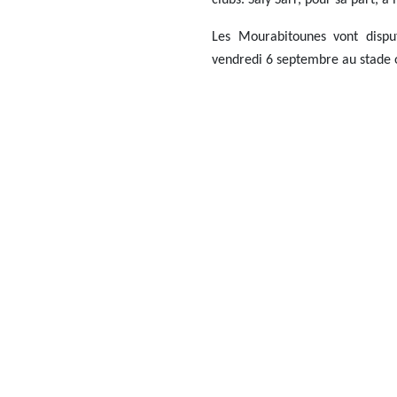
clubs. Saly Sarr, pour sa part, a
Les Mourabitounes vont dispu
vendredi 6 septembre au stade 