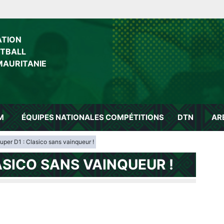
ATION
OTBALL
MAURITANIE
M
ÉQUIPES NATIONALES
COMPÉTITIONS
DTN
AR
uper D1 : Clasico sans vainqueur !
ASICO SANS VAINQUEUR !