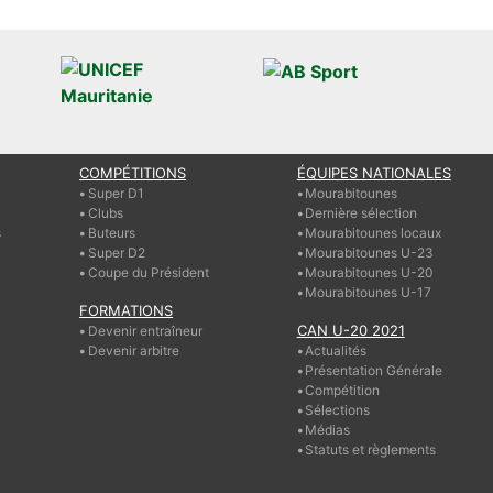
COMPÉTITIONS
ÉQUIPES NATIONALES
Super D1
Mourabitounes
Clubs
Dernière sélection
s
Buteurs
Mourabitounes locaux
Super D2
Mourabitounes U-23
Coupe du Président
Mourabitounes U-20
Mourabitounes U-17
FORMATIONS
CAN U-20 2021
Devenir entraîneur
Devenir arbitre
Actualités
Présentation Générale
Compétition
Sélections
Médias
Statuts et règlements