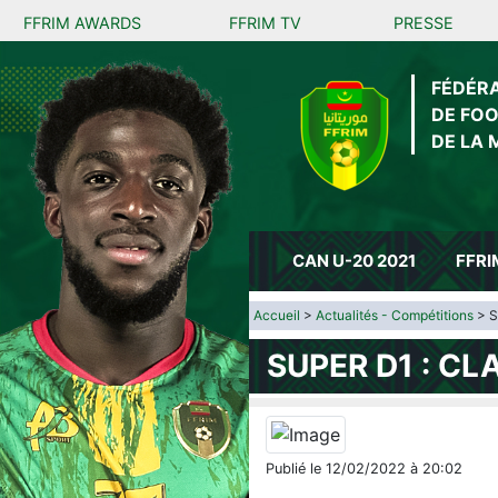
FFRIM AWARDS
FFRIM TV
PRESSE
FÉDÉR
DE FO
DE LA 
CAN U-20 2021
FFRI
Accueil
>
Actualités - Compétitions
> S
SUPER D1 : CL
Publié le 12/02/2022 à 20:02