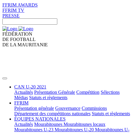
FFRIM AWARDS
FFRIM TV
PRESSE
FÉDÉRATION
DE FOOTBALL
DE LA MAURITANIE
CAN U-20 2021
Actualités
Présentation Générale
Compétition
Sélections
Médias
Statuts et règlements
FFRIM
Présentation générale
Gouvernance
Commissions
Département des compétitions nationales
Statuts et règlements
ÉQUIPES NATIONALES
Actualités
Mourabitounes
Mourabitounes locaux
Mourabitounes U-23
Mourabitounes U-20
Mourabitounes U-