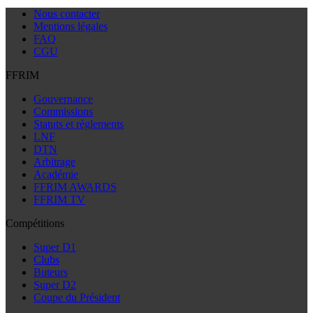
Nous contacter
Mentions légales
FAQ
CGU
FFRIM
Gouvernance
Commissions
Statuts et règlements
LNF
DTN
Arbitrage
Académie
FFRIM AWARDS
FFRIM TV
Compétitions
Super D1
Clubs
Buteurs
Super D2
Coupe du Président