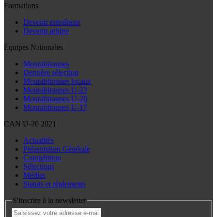
Formations
Devenir entraîneur
Devenir arbitre
Équipes Nationales
Mourabitounes
Dernière sélection
Mourabitounes locaux
Mourabitounes U-23
Mourabitounes U-20
Mourabitounes U-17
CAN U-20 2021
Actualités
Présentation Générale
Compétition
Sélections
Médias
Statuts et règlements
S'inscrire à la newsletter