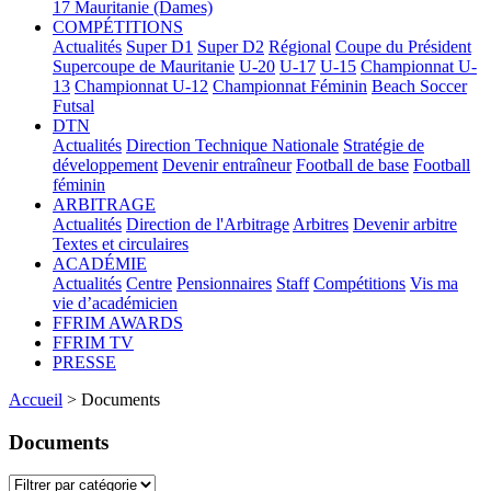
17
Mauritanie (Dames)
COMPÉTITIONS
Actualités
Super D1
Super D2
Régional
Coupe du Président
Supercoupe de Mauritanie
U-20
U-17
U-15
Championnat U-
13
Championnat U-12
Championnat Féminin
Beach Soccer
Futsal
DTN
Actualités
Direction Technique Nationale
Stratégie de
développement
Devenir entraîneur
Football de base
Football
féminin
ARBITRAGE
Actualités
Direction de l'Arbitrage
Arbitres
Devenir arbitre
Textes et circulaires
ACADÉMIE
Actualités
Centre
Pensionnaires
Staff
Compétitions
Vis ma
vie d’académicien
FFRIM AWARDS
FFRIM TV
PRESSE
Accueil
> Documents
Documents