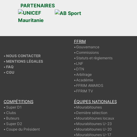
PARTENAIRES
FFRIM
Gouvernance
Commissions
NOUS CONTACTER
Statuts et règlements
MENTIONS LÉGALES
LNF
FAQ
DTN
CGU
Arbitrage
Académie
FFRIM AWARDS
FFRIM TV
COMPÉTITIONS
ÉQUIPES NATIONALES
Super D1
Mourabitounes
Clubs
Dernière sélection
Buteurs
Mourabitounes locaux
Super D2
Mourabitounes U-23
Coupe du Président
Mourabitounes U-20
Mourabitounes U-17