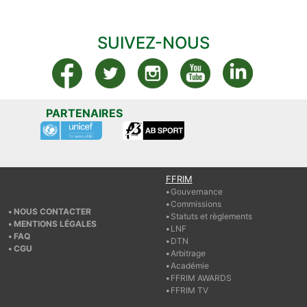
SUIVEZ-NOUS
PARTENAIRES
FFRIM
Gouvernance
Commissions
NOUS CONTACTER
Statuts et règlements
MENTIONS LÉGALES
LNF
FAQ
DTN
CGU
Arbitrage
Académie
FFRIM AWARDS
FFRIM TV