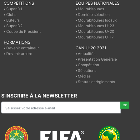
COMPÉTITIONS
ÉQUIPES NATIONALES
Super D1
Mourabitounes
Clubs
Dernière sélection
Buteurs
Mourabitounes locaux
Super D2
Mourabitounes U-23
Coupe du Président
Mourabitounes U-20
Mourabitounes U-17
FORMATIONS
CAN U-20 2021
Devenir entraîneur
Devenir arbitre
Actualités
Présentation Générale
Compétition
Sélections
Médias
Statuts et règlements
S'INSCRIRE À LA NEWSLETTER