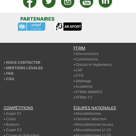
PARTENAIRES
FFRIM
Gouvernance
Commissions
NOUS CONTACTER
Statuts et règlements
MENTIONS LÉGALES
LNF
FAQ
DTN
CGU
Arbitrage
Académie
FFRIM AWARDS
FFRIM TV
COMPÉTITIONS
ÉQUIPES NATIONALES
Super D1
Mourabitounes
Clubs
Dernière sélection
Buteurs
Mourabitounes locaux
Super D2
Mourabitounes U-23
Coupe du Président
Mourabitounes U-20