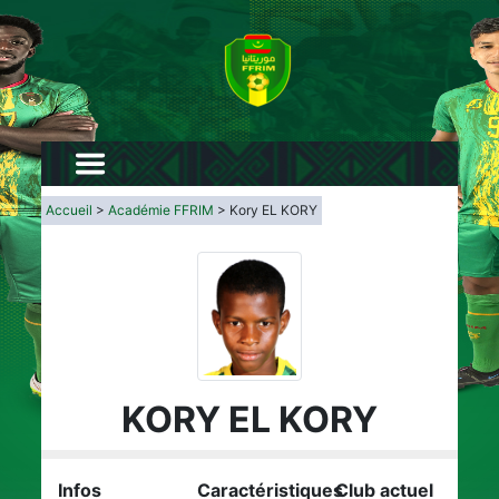
Accueil
>
Académie FFRIM
> Kory EL KORY
KORY EL KORY
Infos
Caractéristiques
Club actuel