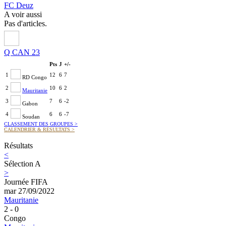
FC Deuz
A voir aussi
Pas d'articles.
Q CAN 23
Pts
J
+/-
1
12
6
7
RD Congo
2
10
6
2
Mauritanie
3
7
6
-2
Gabon
4
6
6
-7
Soudan
CLASSEMENT DES GROUPES
>
CALENDRIER & RÉSULTATS
>
Résultats
<
Sélection A
>
Journée FIFA
mar 27/09/2022
Mauritanie
2 - 0
Congo