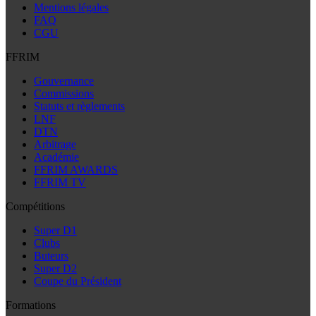
Mentions légales
FAQ
CGU
FFRIM
Gouvernance
Commissions
Statuts et règlements
LNF
DTN
Arbitrage
Académie
FFRIM AWARDS
FFRIM TV
Compétitions
Super D1
Clubs
Buteurs
Super D2
Coupe du Président
Formations