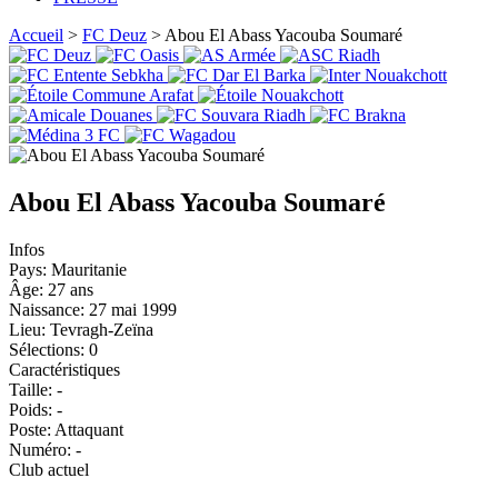
Accueil
>
FC Deuz
> Abou El Abass Yacouba Soumaré
Abou El Abass Yacouba Soumaré
Infos
Pays:
Mauritanie
Âge:
27 ans
Naissance:
27 mai 1999
Lieu:
Tevragh-Zeïna
Sélections:
0
Caractéristiques
Taille:
-
Poids:
-
Poste:
Attaquant
Numéro:
-
Club actuel