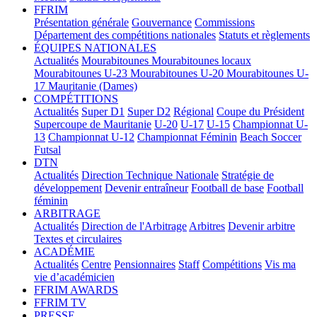
FFRIM
Présentation générale
Gouvernance
Commissions
Département des compétitions nationales
Statuts et règlements
ÉQUIPES NATIONALES
Actualités
Mourabitounes
Mourabitounes locaux
Mourabitounes U-23
Mourabitounes U-20
Mourabitounes U-
17
Mauritanie (Dames)
COMPÉTITIONS
Actualités
Super D1
Super D2
Régional
Coupe du Président
Supercoupe de Mauritanie
U-20
U-17
U-15
Championnat U-
13
Championnat U-12
Championnat Féminin
Beach Soccer
Futsal
DTN
Actualités
Direction Technique Nationale
Stratégie de
développement
Devenir entraîneur
Football de base
Football
féminin
ARBITRAGE
Actualités
Direction de l'Arbitrage
Arbitres
Devenir arbitre
Textes et circulaires
ACADÉMIE
Actualités
Centre
Pensionnaires
Staff
Compétitions
Vis ma
vie d’académicien
FFRIM AWARDS
FFRIM TV
PRESSE