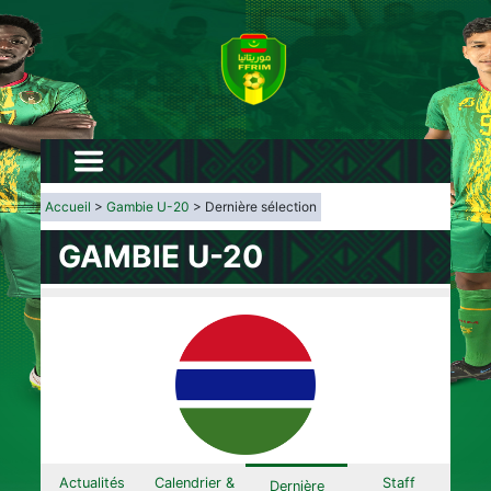
Accueil
>
Gambie U-20
> Dernière sélection
GAMBIE U-20
Actualités
Calendrier &
Staff
Dernière