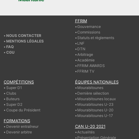
FFRIM
Gouvernance
Commissions
NOUS CONTACTER
Statuts et règlements
MENTIONS LÉGALES
LNF
FAQ
DTN
CGU
Arbitrage
Académie
FFRIM AWARDS
FFRIM TV
COMPÉTITIONS
ÉQUIPES NATIONALES
Super D1
Mourabitounes
Clubs
Dernière sélection
Buteurs
Mourabitounes locaux
Super D2
Mourabitounes U-23
Coupe du Président
Mourabitounes U-20
Mourabitounes U-17
FORMATIONS
CAN U-20 2021
Devenir entraîneur
Devenir arbitre
Actualités
Présentation Générale