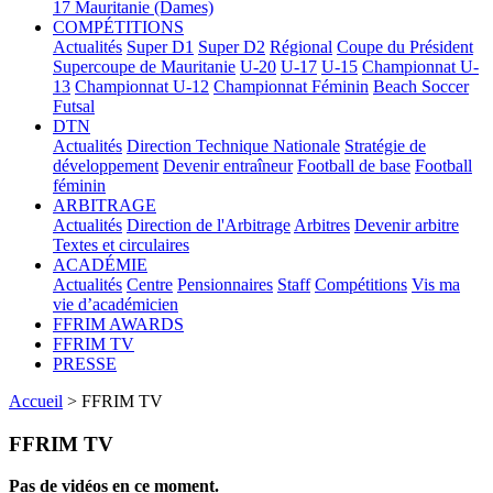
17
Mauritanie (Dames)
COMPÉTITIONS
Actualités
Super D1
Super D2
Régional
Coupe du Président
Supercoupe de Mauritanie
U-20
U-17
U-15
Championnat U-
13
Championnat U-12
Championnat Féminin
Beach Soccer
Futsal
DTN
Actualités
Direction Technique Nationale
Stratégie de
développement
Devenir entraîneur
Football de base
Football
féminin
ARBITRAGE
Actualités
Direction de l'Arbitrage
Arbitres
Devenir arbitre
Textes et circulaires
ACADÉMIE
Actualités
Centre
Pensionnaires
Staff
Compétitions
Vis ma
vie d’académicien
FFRIM AWARDS
FFRIM TV
PRESSE
Accueil
> FFRIM TV
FFRIM TV
Pas de vidéos en ce moment.