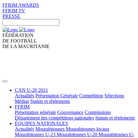
FFRIM AWARDS
FFRIM TV
PRESSE
FÉDÉRATION
DE FOOTBALL
DE LA MAURITANIE
CAN U-20 2021
Actualités
Présentation Générale
Compétition
Sélections
Médias
Statuts et règlements
FFRIM
Présentation générale
Gouvernance
Commissions
Département des compétitions nationales
Statuts et règlements
ÉQUIPES NATIONALES
Actualités
Mourabitounes
Mourabitounes locaux
Mourabitounes U-23
Mourabitounes U-20
Mourabitounes U-