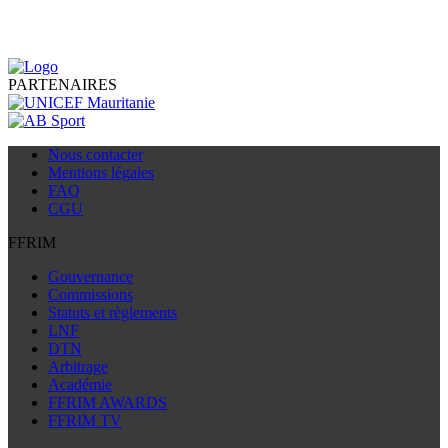
PARTENAIRES
Nous contacter
Mentions légales
FAQ
CGU
FFRIM
Gouvernance
Commissions
Statuts et règlements
LNF
DTN
Arbitrage
Académie
FFRIM AWARDS
FFRIM TV