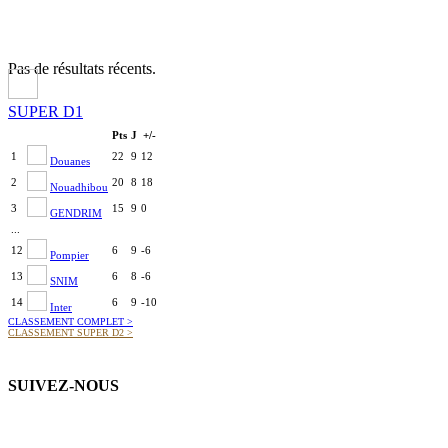
Pas de résultats récents.
SUPER D1
Pts
J
+/-
1
22
9
12
Douanes
2
20
8
18
Nouadhibou
3
15
9
0
GENDRIM
...
12
6
9
-6
Pompier
13
6
8
-6
SNIM
14
6
9
-10
Inter
CLASSEMENT COMPLET
>
CLASSEMENT SUPER D2
>
SUIVEZ-NOUS