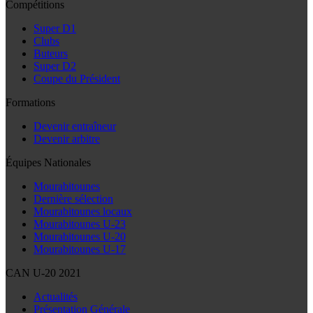
Compétitions
Super D1
Clubs
Buteurs
Super D2
Coupe du Président
Formations
Devenir entraîneur
Devenir arbitre
Équipes Nationales
Mourabitounes
Dernière sélection
Mourabitounes locaux
Mourabitounes U-23
Mourabitounes U-20
Mourabitounes U-17
CAN U-20 2021
Actualités
Présentation Générale