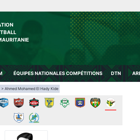
ATION
OTBALL
MAURITANIE
M
ÉQUIPES NATIONALES
COMPÉTITIONS
DTN
AR
a
> Ahmed Mohamed El Hady Kide