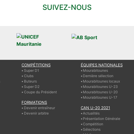
SUIVEZ-NOUS
COMPÉTITIONS
ÉQUIPES NATIONALES
Super D1
Mourabitounes
Clubs
Dernière sélection
s
Buteurs
Mourabitounes locaux
Super D2
Mourabitounes U-23
Coupe du Président
Mourabitounes U-20
Mourabitounes U-17
FORMATIONS
CAN U-20 2021
Devenir entraîneur
Devenir arbitre
Actualités
Présentation Générale
Compétition