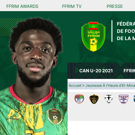
FFRIM AWARDS
FFRIM TV
PRESSE
FÉDÉR
DE FO
DE LA 
CAN U-20 2021
FFRI
Accueil
>
Jeunesse À l'Heure d'El-Min