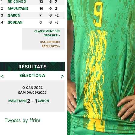
1
RD CONGO
12
6
7
2
MAURITANIE
10
6
2
3
GABON
7
6
-2
4
SOUDAN
6
6
-7
CLASSEMENT DES
GROUPES
>
CALENDRIER &
RÉSULTATS
>
RÉSULTATS
<
>
SÉLECTION A
Q CAN 2023
JOURNÉE FIFA
SAM 09/09/2023
MAR 27/09/2022
2 - 1
2 -
MAURITANIE
GABON
MAURITANIE
CONGO
0
Tweets by ffrim