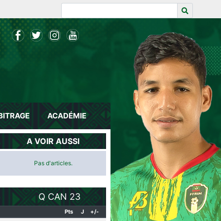
BITRAGE
ACADÉMIE
A VOIR AUSSI
Pas d'articles.
Q CAN 23
Pts
J
+/-