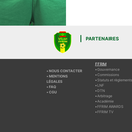
PARTENAIRES
FFRIM
Gouvernance
NOUS CONTACTER
Commissions
MENTIONS
Statuts et règlement
LÉGALES
LNF
FAQ
DTN
CGU
Arbitrage
Académie
FFRIM AWARDS
FFRIM TV