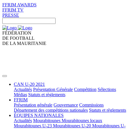
FFRIM AWARDS
FFRIM TV
PRESSE
FÉDÉRATION
DE FOOTBALL
DE LA MAURITANIE
CAN U-20 2021
Actualités
Présentation Générale
Compétition
Sélections
Médias
Statuts et règlements
FFRIM
Présentation générale
Gouvernance
Commissions
Département des compétitions nationales
Statuts et règlements
ÉQUIPES NATIONALES
Actualités
Mourabitounes
Mourabitounes locaux
Mourabitounes U-23
Mourabitounes U-20
Mourabitounes U-