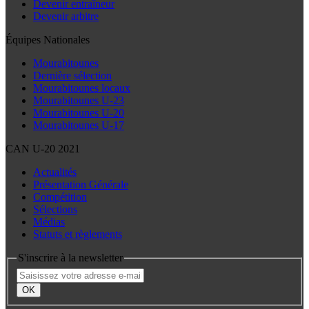
Devenir entraîneur
Devenir arbitre
Équipes Nationales
Mourabitounes
Dernière sélection
Mourabitounes locaux
Mourabitounes U-23
Mourabitounes U-20
Mourabitounes U-17
CAN U-20 2021
Actualités
Présentation Générale
Compétition
Sélections
Médias
Statuts et règlements
S'inscrire à la newsletter