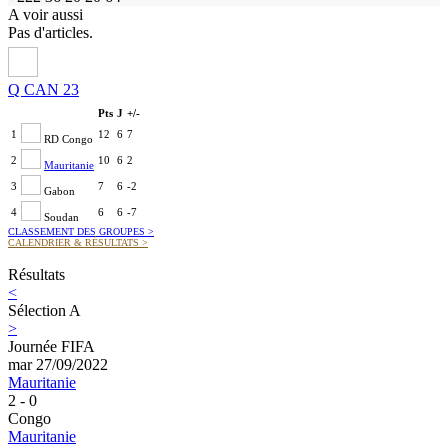
A voir aussi
Pas d'articles.
Q CAN 23
Pts
J
+/-
1
12
6
7
RD Congo
2
10
6
2
Mauritanie
3
7
6
-2
Gabon
4
6
6
-7
Soudan
CLASSEMENT DES GROUPES
>
CALENDRIER & RÉSULTATS
>
Résultats
<
Sélection A
>
Journée FIFA
mar 27/09/2022
Mauritanie
2 - 0
Congo
Mauritanie