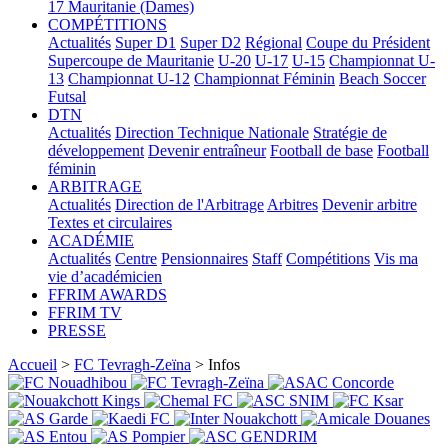
17
Mauritanie (Dames)
COMPÉTITIONS
Actualités
Super D1
Super D2
Régional
Coupe du Président
Supercoupe de Mauritanie
U-20
U-17
U-15
Championnat U-
13
Championnat U-12
Championnat Féminin
Beach Soccer
Futsal
DTN
Actualités
Direction Technique Nationale
Stratégie de
développement
Devenir entraîneur
Football de base
Football
féminin
ARBITRAGE
Actualités
Direction de l'Arbitrage
Arbitres
Devenir arbitre
Textes et circulaires
ACADÉMIE
Actualités
Centre
Pensionnaires
Staff
Compétitions
Vis ma
vie d’académicien
FFRIM AWARDS
FFRIM TV
PRESSE
Accueil
>
FC Tevragh-Zeïna
> Infos