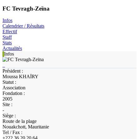
FC Tevragh-Zeïna
Infos
Calendrier / Résultats
Effectif
Staff
Stats
Actualités
Infos
Président :
Moussa KHAÏRY
Statut :
Association
Fondation :
2005
Site :
-
Siège :
Route de la plage
Nouakchott, Mauritanie
Tel / Fax :
+222 36 20 20 64