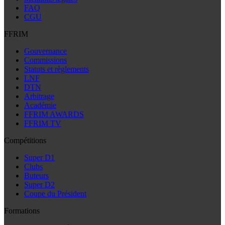
FAQ
CGU
FFRIM
Gouvernance
Commissions
Statuts et règlements
LNF
DTN
Arbitrage
Académie
FFRIM AWARDS
FFRIM TV
Compétitions
Super D1
Clubs
Buteurs
Super D2
Coupe du Président
Formations