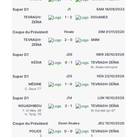
Super D1
J1
SAM 16/09/2023
TEVRAGH-
1 - 2
DOUANES
ZEÏNA
Coupe du Président
Finale
DIM 01/11/2020
TEVRAGH-
2 - 0
SNIM
ZEÏNA
Super D1
J26
MER 28/10/2020
KÉDIA
0 - 1
TEVRAGH-ZEÏNA
M. Abderrahmane
Super D1
J25
VEN 23/10/2020
MÉDINE
1 - 0
TEVRAGH-ZEÏNA
C. Gaye 77'
Super D1
J14
LUN 19/10/2020
NOUADHIBOU
2 - 1
TEVRAGH-ZEÏNA
Y. El Wely 39’
W. Kerdidi (p) 67’
H. Tanjy 76’
Coupe du Président
Demi-finales
JEU 15/10/2020
POLICE
0 - 0
TEVRAGH-ZEÏNA
3
4