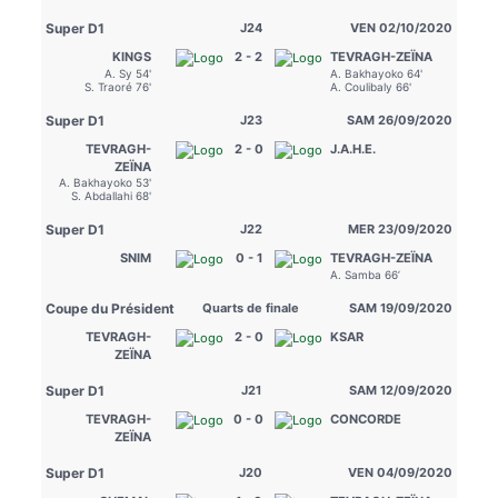
Super D1
J24
VEN 02/10/2020
KINGS
2 - 2
TEVRAGH-ZEÏNA
A. Sy 54'
A. Bakhayoko 64'
S. Traoré 76'
A. Coulibaly 66'
Super D1
J23
SAM 26/09/2020
TEVRAGH-
2 - 0
J.A.H.E.
ZEÏNA
A. Bakhayoko 53'
S. Abdallahi 68'
Super D1
J22
MER 23/09/2020
SNIM
0 - 1
TEVRAGH-ZEÏNA
A. Samba 66’
Coupe du Président
Quarts de finale
SAM 19/09/2020
TEVRAGH-
2 - 0
KSAR
ZEÏNA
Super D1
J21
SAM 12/09/2020
TEVRAGH-
0 - 0
CONCORDE
ZEÏNA
Super D1
J20
VEN 04/09/2020