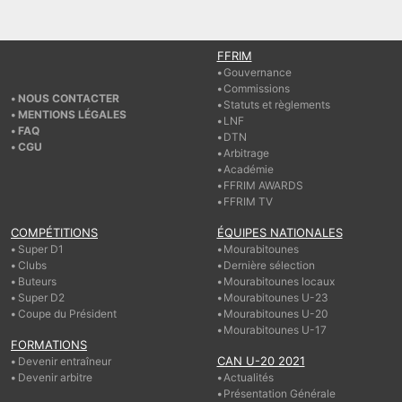
FFRIM
Gouvernance
Commissions
NOUS CONTACTER
Statuts et règlements
MENTIONS LÉGALES
LNF
FAQ
DTN
CGU
Arbitrage
Académie
FFRIM AWARDS
FFRIM TV
COMPÉTITIONS
ÉQUIPES NATIONALES
Super D1
Mourabitounes
Clubs
Dernière sélection
Buteurs
Mourabitounes locaux
Super D2
Mourabitounes U-23
Coupe du Président
Mourabitounes U-20
Mourabitounes U-17
FORMATIONS
CAN U-20 2021
Devenir entraîneur
Devenir arbitre
Actualités
Présentation Générale