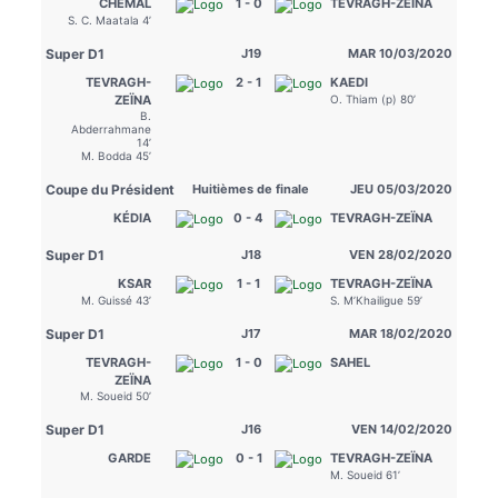
CHEMAL
1 - 0
TEVRAGH-ZEÏNA
S. C. Maatala 4’
Super D1
J19
MAR 10/03/2020
TEVRAGH-
2 - 1
KAEDI
O. Thiam (p) 80’
ZEÏNA
B.
Abderrahmane
14’
M. Bodda 45’
Coupe du Président
Huitièmes de finale
JEU 05/03/2020
KÉDIA
0 - 4
TEVRAGH-ZEÏNA
Super D1
J18
VEN 28/02/2020
KSAR
1 - 1
TEVRAGH-ZEÏNA
M. Guissé 43’
S. M’Khailigue 59’
Super D1
J17
MAR 18/02/2020
TEVRAGH-
1 - 0
SAHEL
ZEÏNA
M. Soueid 50’
Super D1
J16
VEN 14/02/2020
GARDE
0 - 1
TEVRAGH-ZEÏNA
M. Soueid 61’