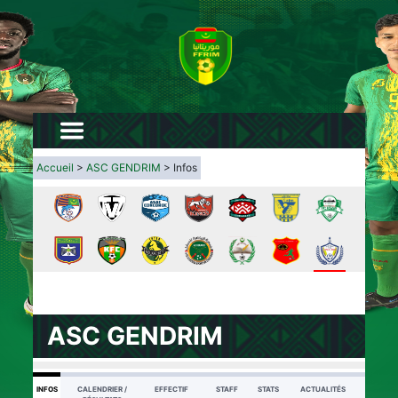
Accueil
>
ASC GENDRIM
> Infos
ASC GENDRIM
INFOS
CALENDRIER /
EFFECTIF
STAFF
STATS
ACTUALITÉS