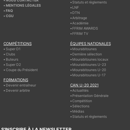
NOUS CONTACTER
Statuts et règlements
MENTIONS LÉGALES
LNF
FAQ
DTN
CGU
Arbitrage
Académie
FFRIM AWARDS
FFRIM TV
COMPÉTITIONS
ÉQUIPES NATIONALES
Super D1
Mourabitounes
Clubs
Dernière sélection
Buteurs
Mourabitounes locaux
Super D2
Mourabitounes U-23
Coupe du Président
Mourabitounes U-20
Mourabitounes U-17
FORMATIONS
CAN U-20 2021
Devenir entraîneur
Devenir arbitre
Actualités
Présentation Générale
Compétition
Sélections
Médias
Statuts et règlements
S'INSCRIRE À LA NEWSLETTER