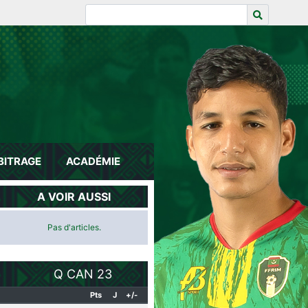
BITRAGE
ACADÉMIE
A VOIR AUSSI
Pas d'articles.
Q CAN 23
Pts
J
+/-