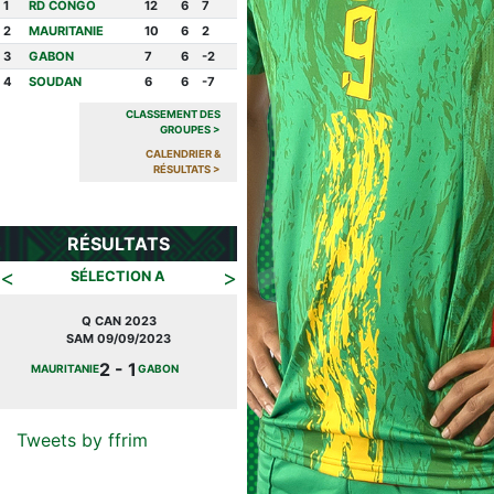
1
RD CONGO
12
6
7
2
MAURITANIE
10
6
2
3
GABON
7
6
-2
4
SOUDAN
6
6
-7
CLASSEMENT DES
GROUPES
>
CALENDRIER &
RÉSULTATS
>
RÉSULTATS
<
>
SÉLECTION A
Q CAN 2023
SAM 09/09/2023
2 - 1
MAURITANIE
GABON
Tweets by ffrim