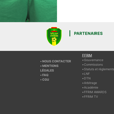
PARTENAIRES
FFRIM
Gouvernance
NOUS CONTACTER
Commissions
MENTIONS
Statuts et règlement
LÉGALES
LNF
FAQ
DTN
CGU
Arbitrage
Académie
FFRIM AWARDS
FFRIM TV