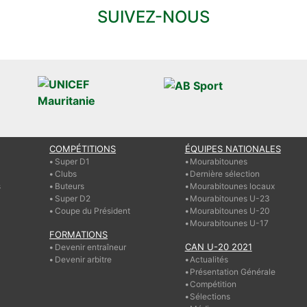
SUIVEZ-NOUS
COMPÉTITIONS
ÉQUIPES NATIONALES
Super D1
Mourabitounes
Clubs
Dernière sélection
s
Buteurs
Mourabitounes locaux
Super D2
Mourabitounes U-23
Coupe du Président
Mourabitounes U-20
Mourabitounes U-17
FORMATIONS
CAN U-20 2021
Devenir entraîneur
Devenir arbitre
Actualités
Présentation Générale
Compétition
Sélections