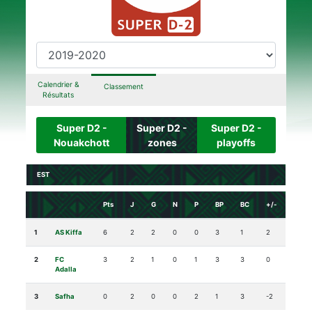
Calendrier &
Classement
Résultats
Super D2 -
Super D2 -
Super D2 -
Nouakchott
zones
playoffs
EST
Pts
J
G
N
P
BP
BC
+/-
1
AS Kiffa
6
2
2
0
0
3
1
2
2
FC
3
2
1
0
1
3
3
0
Adalla
3
Safha
0
2
0
0
2
1
3
-2