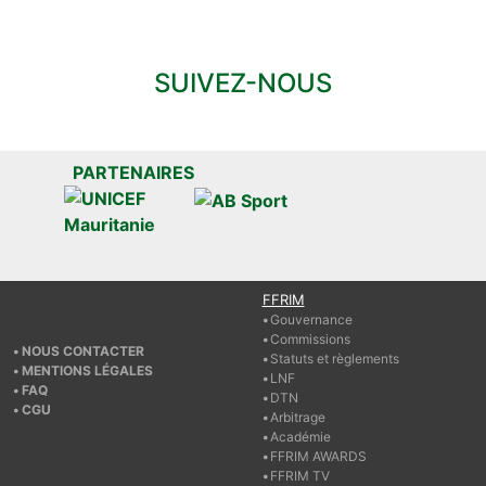
SUIVEZ-NOUS
PARTENAIRES
FFRIM
Gouvernance
Commissions
NOUS CONTACTER
Statuts et règlements
MENTIONS LÉGALES
LNF
FAQ
DTN
CGU
Arbitrage
Académie
FFRIM AWARDS
FFRIM TV