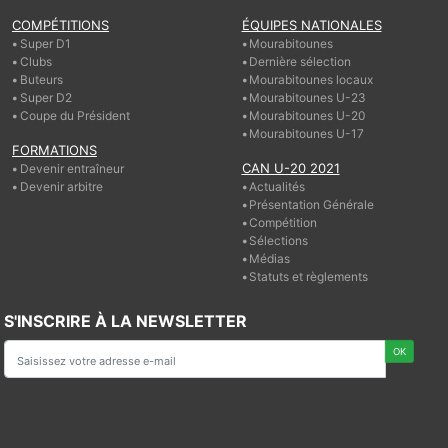
COMPÉTITIONS
ÉQUIPES NATIONALES
Super D1
Mourabitounes
Clubs
Dernière sélection
Buteurs
Mourabitounes locaux
Super D2
Mourabitounes U-23
Coupe du Président
Mourabitounes U-20
Mourabitounes U-17
FORMATIONS
CAN U-20 2021
Devenir entraîneur
Devenir arbitre
Actualités
Présentation Générale
Compétition
Sélections
Médias
Statuts et règlements
S'INSCRIRE À LA NEWSLETTER