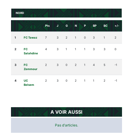
NORD
Pts
J
G
N
P
BP
BC
+/-
1
FC Tawaz
7
3
2
1
0
3
1
2
2
FC
4
3
1
1
1
3
3
0
Salahdine
3
FC
2
3
0
2
1
4
5
-1
Zemmour
4
UC
2
3
0
2
1
1
2
-1
Belsem
A VOIR AUSSI
Pas d'articles.