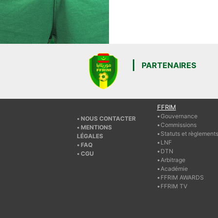
PARTENAIRES
FFRIM
Gouvernance
NOUS CONTACTER
Commissions
MENTIONS
Statuts et règlement
LÉGALES
LNF
FAQ
DTN
CGU
Arbitrage
Académie
FFRIM AWARDS
FFRIM TV