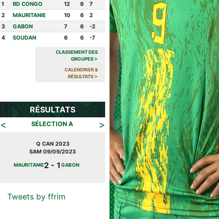
1
RD CONGO
12
6
7
2
MAURITANIE
10
6
2
3
GABON
7
6
-2
4
SOUDAN
6
6
-7
CLASSEMENT DES
GROUPES
>
CALENDRIER &
RÉSULTATS
>
RÉSULTATS
<
>
SÉLECTION A
Q CAN 2023
JOURNÉE FIFA
SAM 09/09/2023
MAR 27/09/2022
2 - 1
2 -
MAURITANIE
GABON
MAURITANIE
CONGO
0
Tweets by ffrim