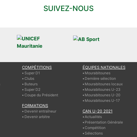
SUIVEZ-NOUS
COMPÉTITIONS
ÉQUIPES NATIONALES
Super D1
Mourabitounes
Clubs
Dernière sélection
s
Buteurs
Mourabitounes locaux
Super D2
Mourabitounes U-23
Coupe du Président
Mourabitounes U-20
Mourabitounes U-17
FORMATIONS
CAN U-20 2021
Devenir entraîneur
Devenir arbitre
Actualités
Présentation Générale
Compétition