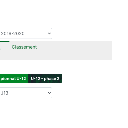
Classement
&
pionnat U-12
U-12 - phase 2