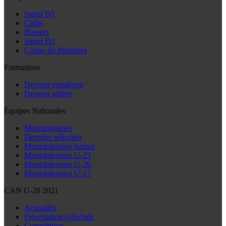
Super D1
Clubs
Buteurs
Super D2
Coupe du Président
Formations
Devenir entraîneur
Devenir arbitre
Équipes Nationales
Mourabitounes
Dernière sélection
Mourabitounes locaux
Mourabitounes U-23
Mourabitounes U-20
Mourabitounes U-17
CAN U-20 2021
Actualités
Présentation Générale
Compétition