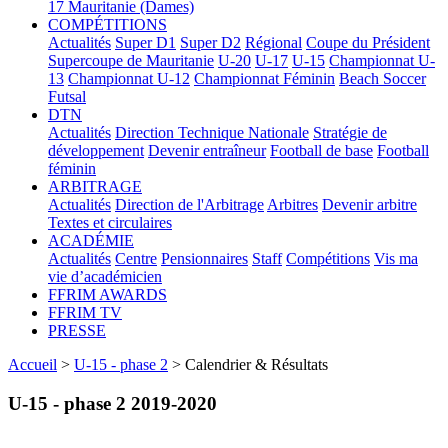
17
Mauritanie (Dames)
COMPÉTITIONS
Actualités
Super D1
Super D2
Régional
Coupe du Président
Supercoupe de Mauritanie
U-20
U-17
U-15
Championnat U-
13
Championnat U-12
Championnat Féminin
Beach Soccer
Futsal
DTN
Actualités
Direction Technique Nationale
Stratégie de
développement
Devenir entraîneur
Football de base
Football
féminin
ARBITRAGE
Actualités
Direction de l'Arbitrage
Arbitres
Devenir arbitre
Textes et circulaires
ACADÉMIE
Actualités
Centre
Pensionnaires
Staff
Compétitions
Vis ma
vie d’académicien
FFRIM AWARDS
FFRIM TV
PRESSE
Accueil
>
U-15 - phase 2
> Calendrier & Résultats
U-15 - phase 2 2019-2020