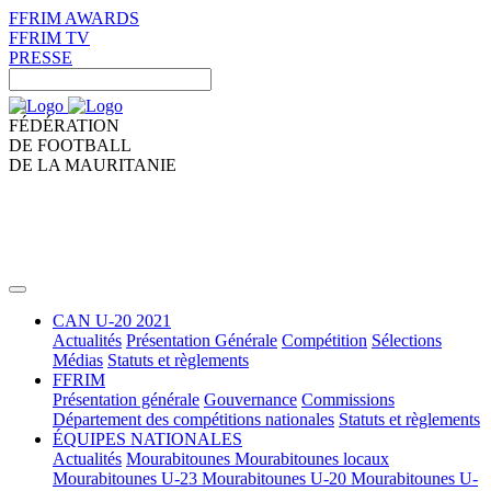
FFRIM AWARDS
FFRIM TV
PRESSE
FÉDÉRATION
DE FOOTBALL
DE LA MAURITANIE
CAN U-20 2021
Actualités
Présentation Générale
Compétition
Sélections
Médias
Statuts et règlements
FFRIM
Présentation générale
Gouvernance
Commissions
Département des compétitions nationales
Statuts et règlements
ÉQUIPES NATIONALES
Actualités
Mourabitounes
Mourabitounes locaux
Mourabitounes U-23
Mourabitounes U-20
Mourabitounes U-