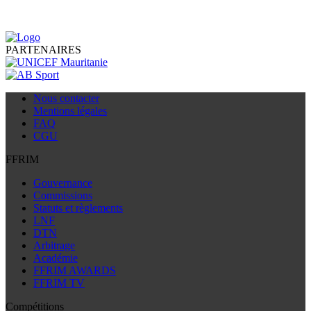
PARTENAIRES
Nous contacter
Mentions légales
FAQ
CGU
FFRIM
Gouvernance
Commissions
Statuts et règlements
LNF
DTN
Arbitrage
Académie
FFRIM AWARDS
FFRIM TV
Compétitions