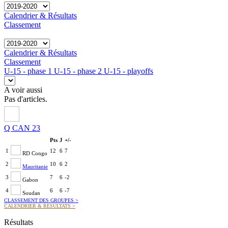
Calendrier & Résultats
Classement
Calendrier & Résultats
Classement
U-15 - phase 1
U-15 - phase 2
U-15 - playoffs
A voir aussi
Pas d'articles.
Q CAN 23
Pts
J
+/-
1
12
6
7
RD Congo
2
10
6
2
Mauritanie
3
7
6
-2
Gabon
4
6
6
-7
Soudan
CLASSEMENT DES GROUPES
>
CALENDRIER & RÉSULTATS
>
Résultats