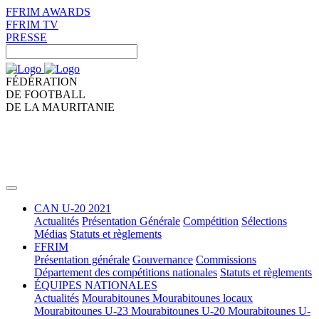
FFRIM AWARDS
FFRIM TV
PRESSE
FÉDÉRATION
DE FOOTBALL
DE LA MAURITANIE
CAN U-20 2021
Actualités
Présentation Générale
Compétition
Sélections
Médias
Statuts et règlements
FFRIM
Présentation générale
Gouvernance
Commissions
Département des compétitions nationales
Statuts et règlements
ÉQUIPES NATIONALES
Actualités
Mourabitounes
Mourabitounes locaux
Mourabitounes U-23
Mourabitounes U-20
Mourabitounes U-