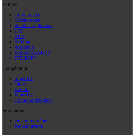
FFRIM
Gouvernance
Commissions
Statuts et règlements
LNF
DTN
Arbitrage
Académie
FFRIM AWARDS
FFRIM TV
Compétitions
Super D1
Clubs
Buteurs
Super D2
Coupe du Président
Formations
Devenir entraîneur
Devenir arbitre