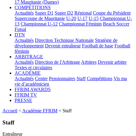
17
Mauritanie (Dames)
COMPÉTITIONS
Actualités
Super D1
Super D2
Régional
Coupe du Président
Supercoupe de Mauritanie
U-20
U-17
U-15
Championnat U-
13
Championnat U-12
Championnat Féminin
Beach Soccer
Futsal
DTN
Actualités
Direction Technique Nationale
Stratégie de
développement
Devenir entraîneur
Football de base
Football
féminin
ARBITRAGE
Actualités
Direction de l'Arbitrage
Arbitres
Devenir arbitre
Textes et circulaires
ACADÉMIE
Actualités
Centre
Pensionnaires
Staff
Compétitions
Vis ma
vie d’académicien
FFRIM AWARDS
FFRIM TV
PRESSE
Accueil
<
Académie FFRIM
< Staff
Staff
Entraîneur