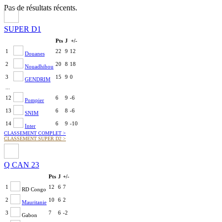
Pas de résultats récents.
SUPER D1
Pts
J
+/-
1
22
9
12
Douanes
2
20
8
18
Nouadhibou
3
15
9
0
GENDRIM
...
12
6
9
-6
Pompier
13
6
8
-6
SNIM
14
6
9
-10
Inter
CLASSEMENT COMPLET
>
CLASSEMENT SUPER D2
>
Q CAN 23
Pts
J
+/-
1
12
6
7
RD Congo
2
10
6
2
Mauritanie
3
7
6
-2
Gabon