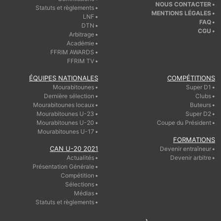
NOUS CONTACTER
Statuts et règlements
MENTIONS LÉGALES
LNF
FAQ
DTN
CGU
Arbitrage
Académie
FFRIM AWARDS
FFRIM TV
ÉQUIPES NATIONALES
COMPÉTITIONS
Mourabitounes
Super D1
Dernière sélection
Clubs
Mourabitounes locaux
Buteurs
Mourabitounes U-23
Super D2
Mourabitounes U-20
Coupe du Président
Mourabitounes U-17
FORMATIONS
CAN U-20 2021
Devenir entraîneur
Actualités
Devenir arbitre
Présentation Générale
Compétition
Sélections
Médias
Statuts et règlements