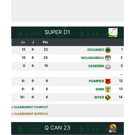
SUPER D1
+/-
J
Pts
12
9
22
1
DOUANES
18
8
20
2
NOUADHIBOU
0
9
15
3
GENDRIM
...
-6
9
6
12
POMPIER
-6
8
6
13
SNIM
-10
9
6
14
INTER
>
CLASSEMENT COMPLET
>
CLASSEMENT SUPER D2
Q CAN 23