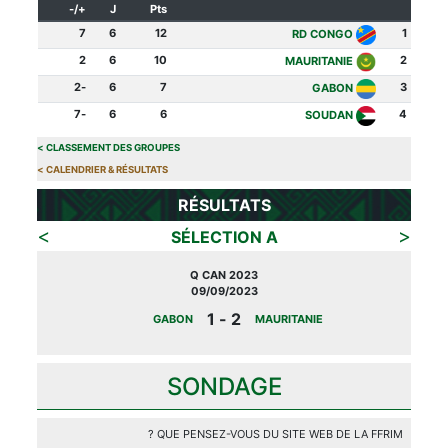
+/-
J
Pts
7
6
12
1
RD CONGO
2
6
10
2
MAURITANIE
-2
6
7
3
GABON
-7
6
6
4
SOUDAN
>
CLASSEMENT DES GROUPES
>
CALENDRIER & RÉSULTATS
RÉSULTATS
>
<
SÉLECTION A
Q CAN 2023
09/09/2023
2 - 1
GABON
MAURITANIE
SONDAGE
QUE PENSEZ-VOUS DU SITE WEB DE LA FFRIM ?