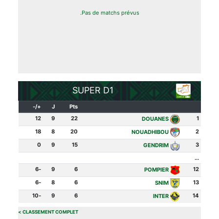
Pas de matchs prévus.
SUPER D1
+/-
J
Pts
12
9
22
1
DOUANES
18
8
20
2
NOUADHIBOU
0
9
15
3
GENDRIM
...
-6
9
6
12
POMPIER
-6
8
6
13
SNIM
-10
9
6
14
INTER
>
CLASSEMENT COMPLET