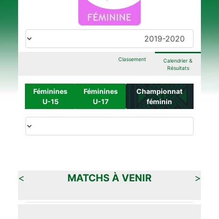
Classement
Calendrier &
Résultats
Féminines
Féminines
Championnat
U-15
U-17
féminin
>
MATCHS À VENIR
<