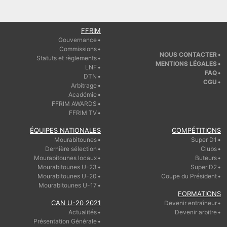
FFRIM
Gouvernance
Commissions
NOUS CONTACTER
Statuts et règlements
MENTIONS LÉGALES
LNF
FAQ
DTN
CGU
Arbitrage
Académie
FFRIM AWARDS
FFRIM TV
ÉQUIPES NATIONALES
COMPÉTITIONS
Mourabitounes
Super D1
Dernière sélection
Clubs
Mourabitounes locaux
Buteurs
Mourabitounes U-23
Super D2
Mourabitounes U-20
Coupe du Président
Mourabitounes U-17
FORMATIONS
CAN U-20 2021
Devenir entraîneur
Actualités
Devenir arbitre
Présentation Générale