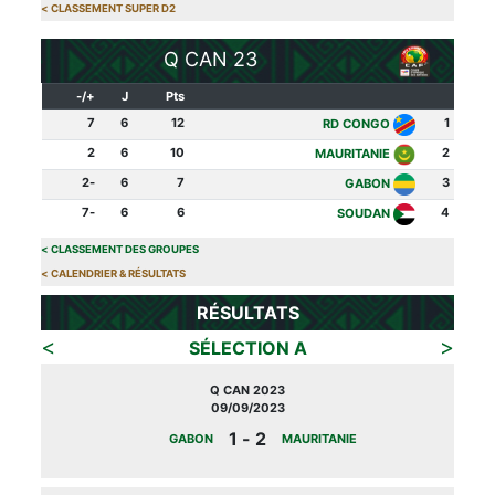
>
CLASSEMENT SUPER D2
Q CAN 23
+/-
J
Pts
7
6
12
1
RD CONGO
2
6
10
2
MAURITANIE
-2
6
7
3
GABON
-7
6
6
4
SOUDAN
>
CLASSEMENT DES GROUPES
>
CALENDRIER & RÉSULTATS
RÉSULTATS
>
<
SÉLECTION A
Q CAN 2023
09/09/2023
2 - 1
GABON
MAURITANIE