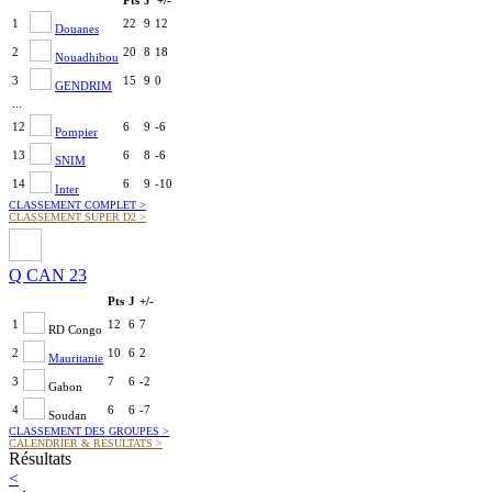
Pts
J
+/-
1
22
9
12
Douanes
2
20
8
18
Nouadhibou
3
15
9
0
GENDRIM
...
12
6
9
-6
Pompier
13
6
8
-6
SNIM
14
6
9
-10
Inter
CLASSEMENT COMPLET
>
CLASSEMENT SUPER D2
>
Q CAN 23
Pts
J
+/-
1
12
6
7
RD Congo
2
10
6
2
Mauritanie
3
7
6
-2
Gabon
4
6
6
-7
Soudan
CLASSEMENT DES GROUPES
>
CALENDRIER & RÉSULTATS
>
Résultats
<