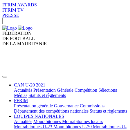
FFRIM AWARDS
FFRIM TV
PRESSE
FÉDÉRATION
DE FOOTBALL
DE LA MAURITANIE
CAN U-20 2021
Actualités
Présentation Générale
Compétition
Sélections
Médias
Statuts et règlements
FFRIM
Présentation générale
Gouvernance
Commissions
Département des compétitions nationales
Statuts et règlements
ÉQUIPES NATIONALES
Actualités
Mourabitounes
Mourabitounes locaux
Mourabitounes U-23
Mourabitounes U-20
Mourabitounes U-