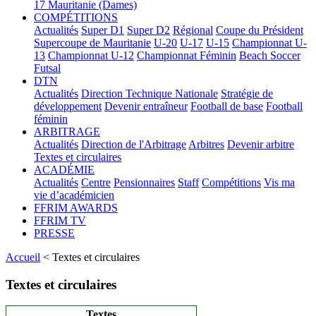
17
Mauritanie (Dames)
COMPÉTITIONS
Actualités
Super D1
Super D2
Régional
Coupe du Président
Supercoupe de Mauritanie
U-20
U-17
U-15
Championnat U-
13
Championnat U-12
Championnat Féminin
Beach Soccer
Futsal
DTN
Actualités
Direction Technique Nationale
Stratégie de
développement
Devenir entraîneur
Football de base
Football
féminin
ARBITRAGE
Actualités
Direction de l'Arbitrage
Arbitres
Devenir arbitre
Textes et circulaires
ACADÉMIE
Actualités
Centre
Pensionnaires
Staff
Compétitions
Vis ma
vie d’académicien
FFRIM AWARDS
FFRIM TV
PRESSE
Accueil
< Textes et circulaires
Textes et circulaires
Textes