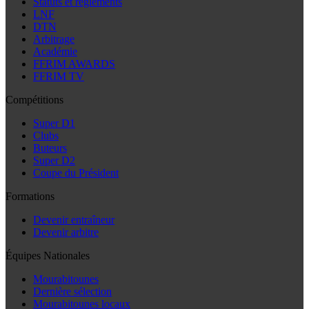
Statuts et règlements
LNF
DTN
Arbitrage
Académie
FFRIM AWARDS
FFRIM TV
Compétitions
Super D1
Clubs
Buteurs
Super D2
Coupe du Président
Formations
Devenir entraîneur
Devenir arbitre
Équipes Nationales
Mourabitounes
Dernière sélection
Mourabitounes locaux