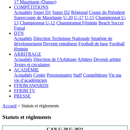
17
Mauritanie (Dames)
COMPÉTITIONS
Actualités
Super D1
Super D2
Régional
Coupe du Président
Supercoupe de Mauritanie
U-20
U-17
U-15
Championnat U-
13
Championnat U-12
Championnat Féminin
Beach Soccer
Futsal
DTN
Actualités
Direction Technique Nationale
Stratégie de
développement
Devenir entraîneur
Football de base
Football
féminin
ARBITRAGE
Actualités
Direction de l'Arbitrage
Arbitres
Devenir arbitre
Textes et circulaires
ACADÉMIE
Actualités
Centre
Pensionnaires
Staff
Compétitions
Vis ma
vie d’académicien
FFRIM AWARDS
FFRIM TV
PRESSE
Accueil
< Statuts et règlements
Statuts et règlements
CAN U-20 U-2021