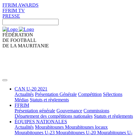
FFRIM AWARDS
FFRIM TV
PRESSE
FÉDÉRATION
DE FOOTBALL
DE LA MAURITANIE
CAN U-20 2021
Actualités
Présentation Générale
Compétition
Sélections
Médias
Statuts et règlements
FFRIM
Présentation générale
Gouvernance
Commissions
Département des compétitions nationales
Statuts et règlements
ÉQUIPES NATIONALES
Actualités
Mourabitounes
Mourabitounes locaux
Mourabitounes U-23
Mourabitounes U-20
Mourabitounes U-