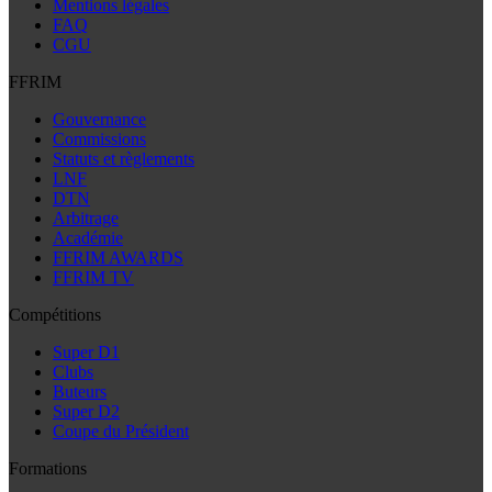
Mentions légales
FAQ
CGU
FFRIM
Gouvernance
Commissions
Statuts et règlements
LNF
DTN
Arbitrage
Académie
FFRIM AWARDS
FFRIM TV
Compétitions
Super D1
Clubs
Buteurs
Super D2
Coupe du Président
Formations