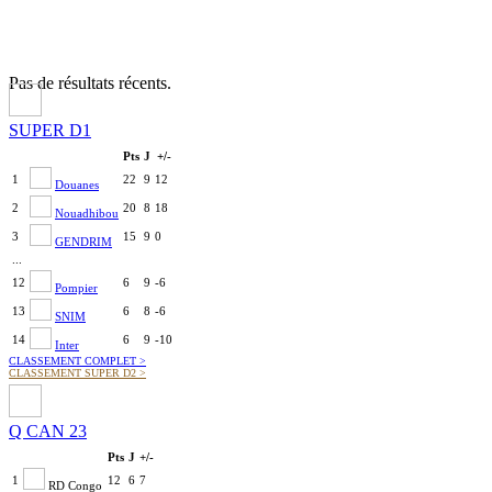
Pas de résultats récents.
SUPER D1
Pts
J
+/-
1
22
9
12
Douanes
2
20
8
18
Nouadhibou
3
15
9
0
GENDRIM
...
12
6
9
-6
Pompier
13
6
8
-6
SNIM
14
6
9
-10
Inter
CLASSEMENT COMPLET
>
CLASSEMENT SUPER D2
>
Q CAN 23
Pts
J
+/-
1
12
6
7
RD Congo