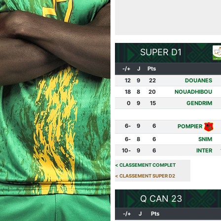
SUPER D1
+/-
J
Pts
12
9
22
DOUANES
18
8
20
NOUADHIBOU
0
9
15
GENDRIM
-6
9
6
POMPIER
-6
8
6
SNIM
-10
9
6
INTER
>
CLASSEMENT COMPLET
>
CLASSEMENT SUPER D2
Q CAN 23
+/-
J
Pts