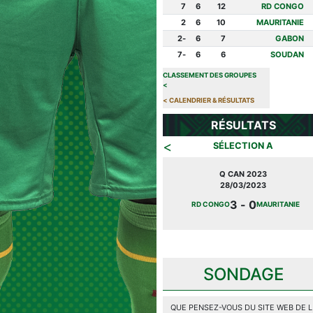
7
6
12
RD CONGO
2
6
10
MAURITANIE
-2
6
7
GABON
-7
6
6
SOUDAN
CLASSEMENT DES GROUPES
>
>
CALENDRIER & RÉSULTATS
RÉSULTATS
>
SÉLECTION A
Q CAN 2023
20/07/2023
0 - 3
MAURITANIE
SOUDAN
SONDAGE
QUE PENSEZ-VOUS DU SITE WEB DE 