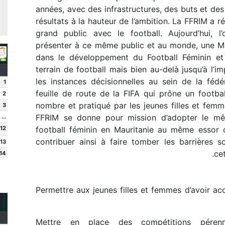
années, avec des infrastructures, des buts et des
résultats à la hauteur de l’ambition. La FFRIM a ré
grand public avec le football. Aujourd’hui, l’
présenter à ce même public et au monde, une M
dans le développement du Football Féminin e
terrain de football mais bien au-delà jusqu’à l’
les instances décisionnelles au sein de la féde
1
feuille de route de la FIFA qui prône un footba
2
nombre et pratiqué par les jeunes filles et fem
3
FFRIM se donne pour mission d’adopter le mê
...
12
football féminin en Mauritanie au même essor 
contribuer ainsi à faire tomber les barrières so
13
ce
14
Permettre aux jeunes filles et femmes d’avoir acc
Mettre en place des compétitions péren