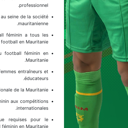
professionnel.
au seine de la société
mauritanienne.
l féminin a tous les
 football en Mauritanie
u football féminin en
Mauritanie.
femmes entraîneurs et
éducateurs.
ionale de la Mauritanie.
́minin aux compétitions
internationales.
ique requises pour le
féminin en Mauritanie.