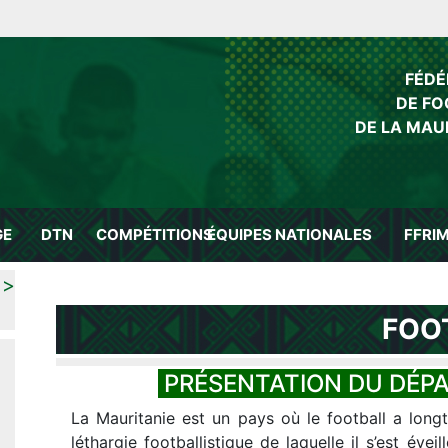
FÉDÉ
DE FO
DE LA MAU
GE
DTN
COMPÉTITIONS
ÉQUIPES NATIONALES
FFRI
<
FOO
La Mauritanie est un pays où le football a long
léthargie footballistique de laquelle il s’est évei