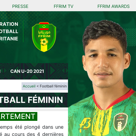
PRESSE
FFRIM TV
FFRIM AWARDS
RATION
OTBALL
RITANIE
M
CAN U-20 2021
Accueil
< Football féminin
TBALL FÉMININ
PRÉSENTATION DU DÉPARTEMENT
temps été plongé dans une
llé au cours des 4 dernières