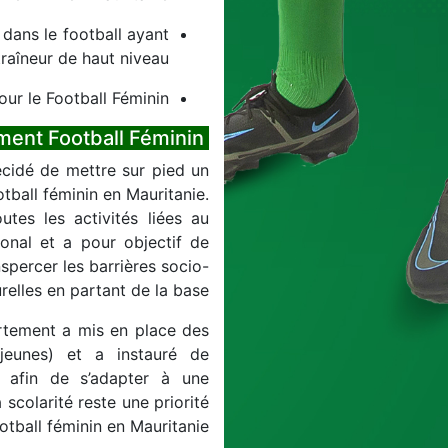
dans le football ayant
raîneur de haut niveau.
ur le Football Féminin
Création du Département Football Féminin
́cidé de mettre sur pied un
ball féminin en Mauritanie.
es les activités liées au
tional et a pour objectif de
nspercer les barrières socio-
urelles en partant de la base.
artement a mis en place des
t jeunes) et a instauré de
 afin de s’adapter à une
colarité reste une priorité
otball féminin en Mauritanie.