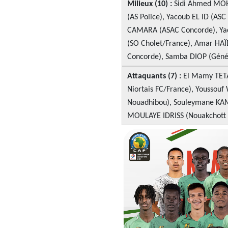
Milieux (10) :
Sidi Ahmed MO
(AS Police), Yacoub EL ID (ASC
CAMARA (ASAC Concorde), Ya
(SO Cholet/France), Amar HA
Concorde), Samba DIOP (Géné
Attaquants (7) :
El Mamy TETA
Niortais FC/France), Youssou
Nouadhibou), Souleymane KA
MOULAYE IDRISS (Nouakchott k