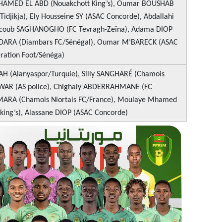
HAMED EL ABD (Nouakchott King’s), Oumar BOUSHAB
 Tidjikja), Ely Housseine SY (ASAC Concorde), Abdallahi
coub SAGHANOGHO (FC Tevragh-Zeïna), Adama DIOP
ÏDARA (Diambars FC/Sénégal), Oumar M’BARECK (ASAC
ration Foot/Sénéga)
H (Alanyaspor/Turquie), Silly SANGHARÉ (Chamois
f WAR (AS police), Chighaly ABDERRAHMANE (FC
MARA (Chamois Niortais FC/France), Moulaye Mhamed
ing’s), Alassane DIOP (ASAC Concorde)