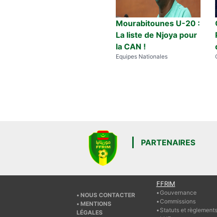
Mourabitounes U-20 :
La liste de Njoya pour
la CAN !
Equipes Nationales
PARTENAIRES
FFRIM
Gouvernance
NOUS CONTACTER
Commissions
MENTIONS
Statuts et règlement
LÉGALES