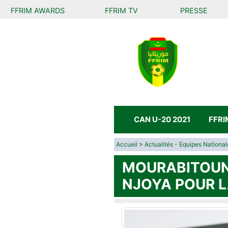
FFRIM AWARDS
FFRIM TV
PRESSE
FÉDÉR
DE FO
DE LA 
CAN U-20 2021
FFRI
Accueil
>
Actualités - Equipes National
MOURABITOUNE
NJOYA POUR L