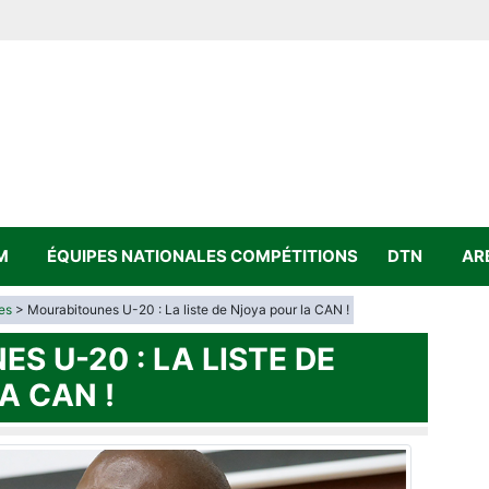
ATION
OTBALL
MAURITANIE
M
ÉQUIPES NATIONALES
COMPÉTITIONS
DTN
AR
es
> Mourabitounes U-20 : La liste de Njoya pour la CAN !
S U-20 : LA LISTE DE
A CAN !