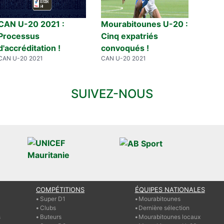
CAN U-20 2021 :
Mourabitounes U-20 :
Processus
Cinq expatriés
d'accréditation !
convoqués !
CAN U-20 2021
CAN U-20 2021
SUIVEZ-NOUS
COMPÉTITIONS
ÉQUIPES NATIONALES
Super D1
Mourabitounes
Clubs
Dernière sélection
s
Buteurs
Mourabitounes locaux