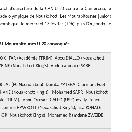
match d’ouverture de la CAN U-20 contre le Cameroub, le
tade olympique de Nouakchott. Les Mourabitounes juniors
ozambique, le mercredi 17 février (19h), puis l’Ouganda, le
 31 Mourabitounes U-20 convoqués
HTAR (Académie FFRIM), Abou DIALLO (Nouakchott
ZEINE (Nouakchott King’s), Abderrahmane SARR
BILAL (FC Nouadhibou), Demba YATERA (Clermont Foot
HANE (Nouakchott king’s), Mohamed SARR (Nouakchott
émie FFRIM), Abou Oumar DIALLO (US Quevilly-Rouen
Lemine HAWBOTT (Nouakchott King’s), Issa KONATÉ
IOP (Nouakchott King’s), Mohamed Ramdane ZWEIDE