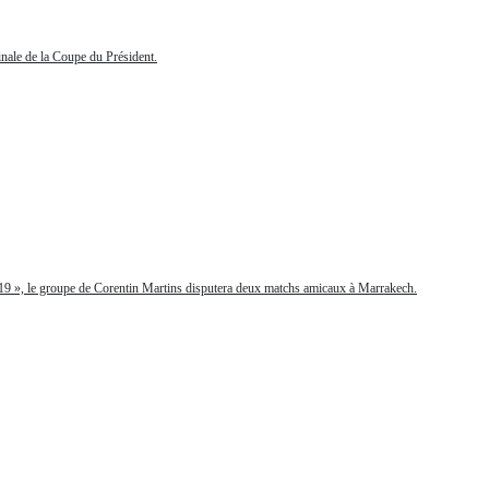
nale de la Coupe du Président.
19 », le groupe de Corentin Martins disputera deux matchs amicaux à Marrakech.