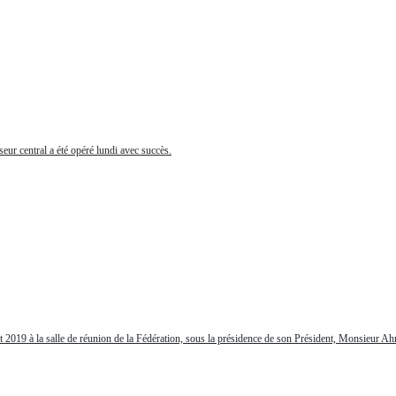
ur central a été opéré lundi avec succès.
let 2019 à la salle de réunion de la Fédération, sous la présidence de son Président, Monsieu