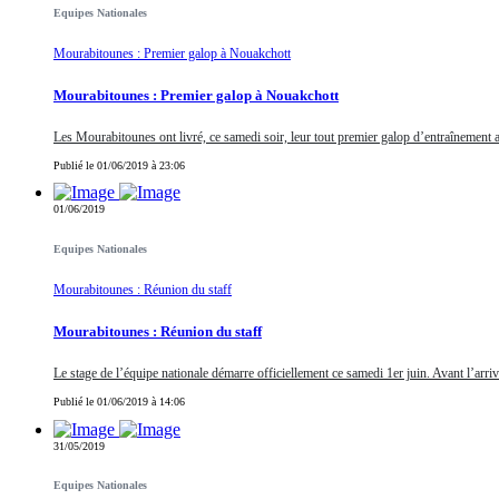
Equipes Nationales
Mourabitounes : Premier galop à Nouakchott
Mourabitounes : Premier galop à Nouakchott
Les Mourabitounes ont livré, ce samedi soir, leur tout premier galop d’entraînement
Publié le 01/06/2019 à 23:06
01/06/2019
Equipes Nationales
Mourabitounes : Réunion du staff
Mourabitounes : Réunion du staff
Le stage de l’équipe nationale démarre officiellement ce samedi 1er juin. Avant l’arri
Publié le 01/06/2019 à 14:06
31/05/2019
Equipes Nationales