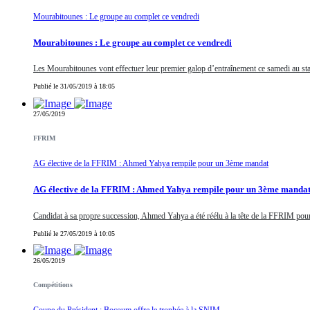
Mourabitounes : Le groupe au complet ce vendredi
Mourabitounes : Le groupe au complet ce vendredi
Les Mourabitounes vont effectuer leur premier galop d’entraînement ce samedi au st
Publié le 31/05/2019 à 18:05
27/05/2019
FFRIM
AG élective de la FFRIM : Ahmed Yahya rempile pour un 3ème mandat
AG élective de la FFRIM : Ahmed Yahya rempile pour un 3ème manda
Candidat à sa propre succession, Ahmed Yahya a été réélu à la tête de la FFRIM pour 
Publié le 27/05/2019 à 10:05
26/05/2019
Compétitions