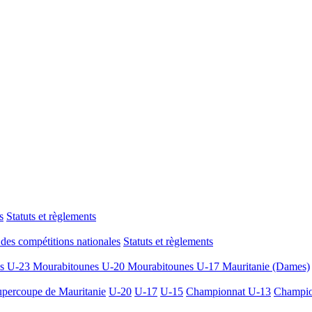
s
Statuts et règlements
des compétitions nationales
Statuts et règlements
es U-23
Mourabitounes U-20
Mourabitounes U-17
Mauritanie (Dames)
percoupe de Mauritanie
U-20
U-17
U-15
Championnat U-13
Champio