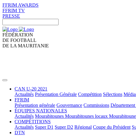
FFRIM AWARDS
FFRIM TV
PRESSE
FÉDÉRATION
DE FOOTBALL
DE LA MAURITANIE
CAN U-20 2021
Actualités
Présentation Générale
Compétition
Sélections
Média
FFRIM
Présentation générale
Gouvernance
Commissions
Département 
ÉQUIPES NATIONALES
Actualités
Mourabitounes
Mourabitounes locaux
Mourabitoun
COMPÉTITIONS
Actualités
Super D1
Super D2
Régional
Coupe du Président
Su
DTN