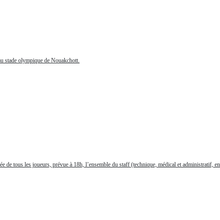
 au stade olympique de Nouakchott.
vée de tous les joueurs, prévue à 18h, l’ensemble du staff (technique, médical et administratif, 