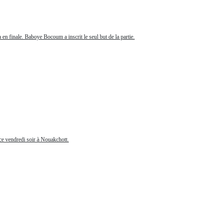
 finale. Baboye Bocoum a inscrit le seul but de la partie.
 ce vendredi soir à Nouakchott.