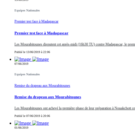
Equipes Nationales
Premier test face à Madagascar
Premier test face à Madagascar
Les Mourabitounes disputent cet après-midi (16h30 TU) contre Madagascar, le premi
Publié le 13/06/2019 à 22:06
07/06/2019
Equipes Nationales
Remise du drapeau aux Mourabitounes
Remise du drapeau aux Mourabitounes
Les Mourabitounes ont achevé la première phase de leur préparation à Nouakchott ce v
Publié le 07/06/2019 à 20:06
01/06/2019