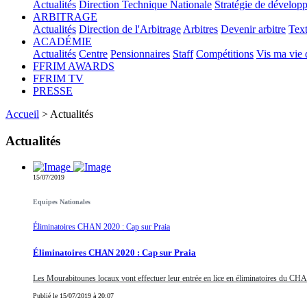
Actualités
Direction Technique Nationale
Stratégie de dévelop
ARBITRAGE
Actualités
Direction de l'Arbitrage
Arbitres
Devenir arbitre
Text
ACADÉMIE
Actualités
Centre
Pensionnaires
Staff
Compétitions
Vis ma vie
FFRIM AWARDS
FFRIM TV
PRESSE
Accueil
> Actualités
Actualités
15/07/2019
Equipes Nationales
Éliminatoires CHAN 2020 : Cap sur Praia
Éliminatoires CHAN 2020 : Cap sur Praia
Les Mourabitounes locaux vont effectuer leur entrée en lice en éliminatoires du CH
Publié le 15/07/2019 à 20:07