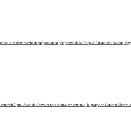
er de leurs deux matchs de préparation en perspective de la Coupe d’Afrique des Nations, Égy
endredi 7 juin. Avant de s’envoler pour Marrakech cette nuit, le groupe de Corentin Martins a p