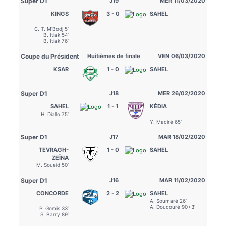
Super D1
J19
MER 11/03/2020
KINGS
3 - 0
SAHEL
C. T. M’Bodj 5’
B. Itiak 54’
B. Itiak 76’
Coupe du Président
Huitièmes de finale
VEN 06/03/2020
KSAR
1 - 0
SAHEL
Super D1
J18
MER 26/02/2020
SAHEL
1 - 1
KÉDIA
H. Diallo 75’
Y. Maciré 65’
Super D1
J17
MAR 18/02/2020
TEVRAGH-
1 - 0
SAHEL
ZEÏNA
M. Soueid 50’
Super D1
J16
MAR 11/02/2020
CONCORDE
2 - 2
SAHEL
A. Soumaré 26’
A. Doucouré 90+3’
P. Gomis 33’
S. Barry 89’