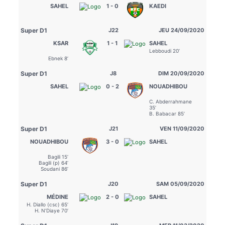
SAHEL
1 - 0
KAEDI
Super D1
J22
JEU 24/09/2020
KSAR
1 - 1
SAHEL
Lebboudi 20’
Ebnek 8’
Super D1
J8
DIM 20/09/2020
SAHEL
0 - 2
NOUADHIBOU
C. Abderrahmane
35’
B. Babacar 85’
Super D1
J21
VEN 11/09/2020
NOUADHIBOU
3 - 0
SAHEL
Bagili 15’
Bagili (p) 64’
Soudani 86’
Super D1
J20
SAM 05/09/2020
MÉDINE
2 - 0
SAHEL
H. Diallo (csc) 65’
H. N’Diaye 70’