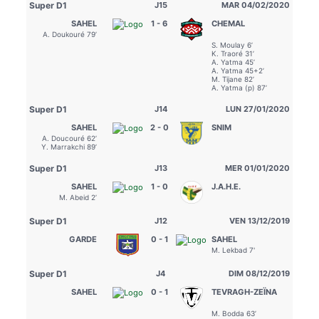
Super D1
J15
MAR 04/02/2020
SAHEL
1 - 6
CHEMAL
A. Doukouré 79’
S. Moulay 6’
K. Traoré 31’
A. Yatma 45’
A. Yatma 45+2’
M. Tijane 82’
A. Yatma (p) 87’
Super D1
J14
LUN 27/01/2020
SAHEL
2 - 0
SNIM
A. Doucouré 62’
Y. Marrakchi 89’
Super D1
J13
MER 01/01/2020
SAHEL
1 - 0
J.A.H.E.
M. Abeid 2’
Super D1
J12
VEN 13/12/2019
GARDE
0 - 1
SAHEL
M. Lekbad 7'
Super D1
J4
DIM 08/12/2019
SAHEL
0 - 1
TEVRAGH-ZEÏNA
M. Bodda 63’