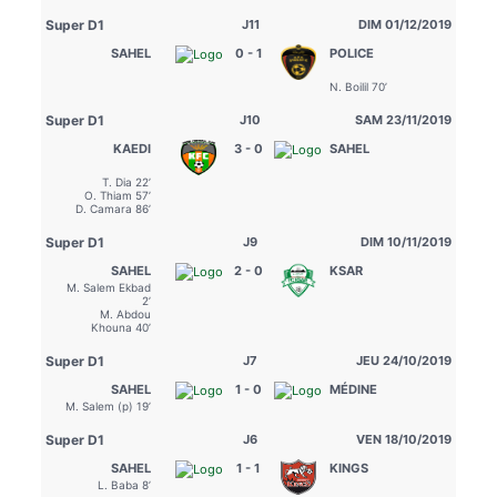
Super D1
J11
DIM 01/12/2019
SAHEL
0 - 1
POLICE
N. Boilil 70’
Super D1
J10
SAM 23/11/2019
KAEDI
3 - 0
SAHEL
T. Dia 22’
O. Thiam 57’
D. Camara 86’
Super D1
J9
DIM 10/11/2019
SAHEL
2 - 0
KSAR
M. Salem Ekbad
2’
M. Abdou
Khouna 40’
Super D1
J7
JEU 24/10/2019
SAHEL
1 - 0
MÉDINE
M. Salem (p) 19’
Super D1
J6
VEN 18/10/2019
SAHEL
1 - 1
KINGS
L. Baba 8’