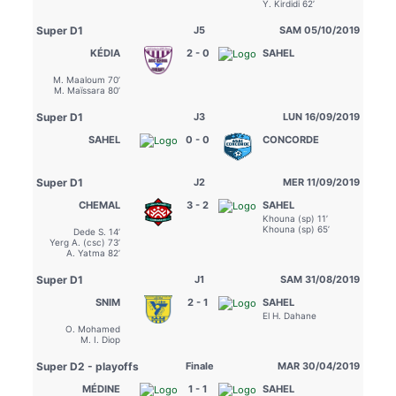
Y. Kirdidi 62’
Super D1
J5
SAM 05/10/2019
KÉDIA
2 - 0
SAHEL
M. Maaloum 70’
M. Maïssara 80’
Super D1
J3
LUN 16/09/2019
SAHEL
0 - 0
CONCORDE
Super D1
J2
MER 11/09/2019
CHEMAL
3 - 2
SAHEL
Khouna (sp) 11’
Khouna (sp) 65’
Dede S. 14’
Yerg A. (csc) 73’
A. Yatma 82’
Super D1
J1
SAM 31/08/2019
SNIM
2 - 1
SAHEL
El H. Dahane
O. Mohamed
M. I. Diop
Super D2 - playoffs
Finale
MAR 30/04/2019
MÉDINE
1 - 1
SAHEL