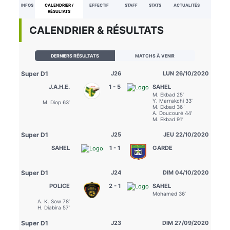
INFOS
CALENDRIER /
EFFECTIF
STAFF
STATS
ACTUALITÉS
RÉSULTATS
CALENDRIER & RÉSULTATS
DERNIERS RÉSULTATS
MATCHS À VENIR
Super D1
J26
LUN 26/10/2020
J.A.H.E.
1 - 5
SAHEL
M. Ekbad 25’
Y. Marrakchi 33’
M. Diop 63’
M. Ekbad 36´
A. Doucouré 44’
M. Ekbad 91’
Super D1
J25
JEU 22/10/2020
SAHEL
1 - 1
GARDE
Super D1
J24
DIM 04/10/2020
POLICE
2 - 1
SAHEL
Mohamed 36’
A. K. Sow 78’
H. Diabira 57’
Super D1
J23
DIM 27/09/2020