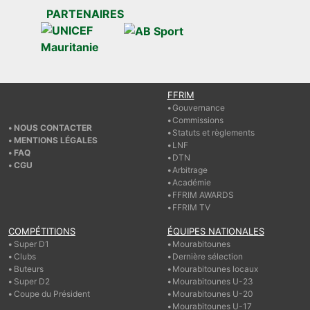
PARTENAIRES
FFRIM
Gouvernance
Commissions
NOUS CONTACTER
Statuts et règlements
MENTIONS LÉGALES
LNF
FAQ
DTN
CGU
Arbitrage
Académie
FFRIM AWARDS
FFRIM TV
COMPÉTITIONS
ÉQUIPES NATIONALES
Super D1
Mourabitounes
Clubs
Dernière sélection
Buteurs
Mourabitounes locaux
Super D2
Mourabitounes U-23
Coupe du Président
Mourabitounes U-20
Mourabitounes U-17