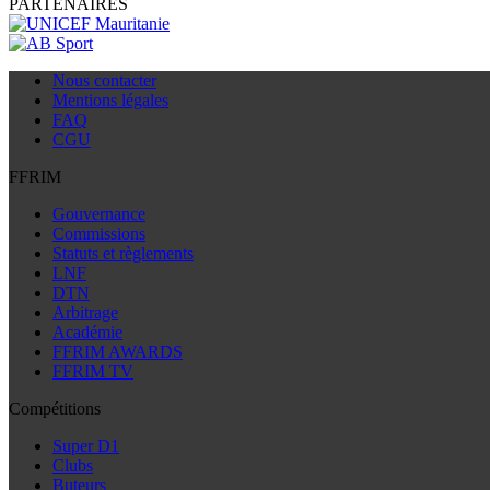
PARTENAIRES
Nous contacter
Mentions légales
FAQ
CGU
FFRIM
Gouvernance
Commissions
Statuts et règlements
LNF
DTN
Arbitrage
Académie
FFRIM AWARDS
FFRIM TV
Compétitions
Super D1
Clubs
Buteurs