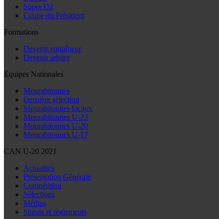
Super D2
Coupe du Président
Formations
Devenir entraîneur
Devenir arbitre
Équipes Nationales
Mourabitounes
Dernière sélection
Mourabitounes locaux
Mourabitounes U-23
Mourabitounes U-20
Mourabitounes U-17
CAN U-20 2021
Actualités
Présentation Générale
Compétition
Sélections
Médias
Statuts et règlements