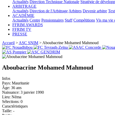
Actualités
Direction Technique Nationale
Stratégie de dévelop
ARBITRAGE
Actualités
Direction de l'Arbitrage
Arbitres
Devenir arbitre
Text
ACADÉMIE
Actualités
Centre
Pensionnaires
Staff
Compétitions
Vis ma vie
FFRIM AWARDS
FFRIM TV
PRESSE
Accueil
>
ASC SNIM
> Aboubacrine Mohamed Mahmoud
Aboubacrine Mohamed Mahmoud
Infos
Pays:
Mauritanie
Âge:
36 ans
Naissance:
3 janvier 1990
Lieu:
Néma
Sélections:
0
Caractéristiques
Taille:
-