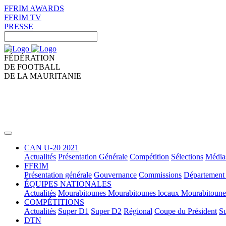
FFRIM AWARDS
FFRIM TV
PRESSE
FÉDÉRATION
DE FOOTBALL
DE LA MAURITANIE
CAN U-20 2021
Actualités
Présentation Générale
Compétition
Sélections
Média
FFRIM
Présentation générale
Gouvernance
Commissions
Département 
ÉQUIPES NATIONALES
Actualités
Mourabitounes
Mourabitounes locaux
Mourabitoun
COMPÉTITIONS
Actualités
Super D1
Super D2
Régional
Coupe du Président
Su
DTN