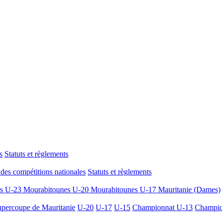
s
Statuts et règlements
des compétitions nationales
Statuts et règlements
es U-23
Mourabitounes U-20
Mourabitounes U-17
Mauritanie (Dames)
percoupe de Mauritanie
U-20
U-17
U-15
Championnat U-13
Champio