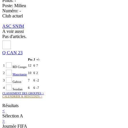
Poids:
-
Poste:
Milieu
Numéro:
-
Club actuel
ASC SNIM
A voir aussi
Pas d'articles.
Q CAN 23
Pts
J
+/-
1
12
6
7
RD Congo
2
10
6
2
Mauritanie
3
7
6
-2
Gabon
4
6
6
-7
Soudan
CLASSEMENT DES GROUPES
>
CALENDRIER & RÉSULTATS
>
Résultats
<
Sélection A
>
Journée FIFA