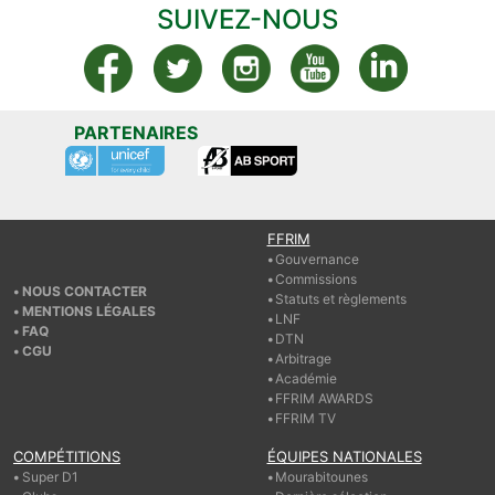
SUIVEZ-NOUS
PARTENAIRES
FFRIM
Gouvernance
Commissions
NOUS CONTACTER
Statuts et règlements
MENTIONS LÉGALES
LNF
FAQ
DTN
CGU
Arbitrage
Académie
FFRIM AWARDS
FFRIM TV
COMPÉTITIONS
ÉQUIPES NATIONALES
Super D1
Mourabitounes