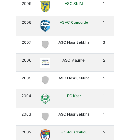
2009
ASC SNIM
1
2008
ASAC Concorde
1
2007
ASC Nasr Sebkha
3
2006
ASC Mauritel
2
2005
ASC Nasr Sebkha
2
2004
FC Ksar
1
2003
ASC Nasr Sebkha
1
2002
FC Nouadhibou
2