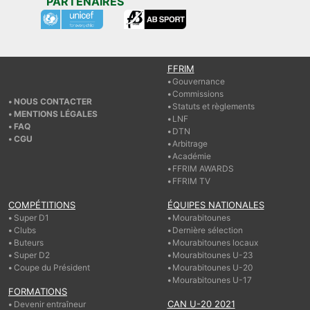
PARTENAIRES
FFRIM
Gouvernance
Commissions
NOUS CONTACTER
Statuts et règlements
MENTIONS LÉGALES
LNF
FAQ
DTN
CGU
Arbitrage
Académie
FFRIM AWARDS
FFRIM TV
COMPÉTITIONS
ÉQUIPES NATIONALES
Super D1
Mourabitounes
Clubs
Dernière sélection
Buteurs
Mourabitounes locaux
Super D2
Mourabitounes U-23
Coupe du Président
Mourabitounes U-20
Mourabitounes U-17
FORMATIONS
CAN U-20 2021
Devenir entraîneur