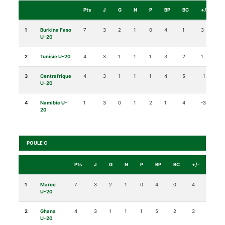
Pts
J
G
N
P
BP
BC
+/-
1
Burkina Faso
7
3
2
1
0
4
1
3
U-20
2
Tunisie U-20
4
3
1
1
1
3
2
1
3
Centrafrique
4
3
1
1
1
4
5
-1
U-20
4
Namibie U-
1
3
0
1
2
1
4
-3
20
POULE C
Pts
J
G
N
P
BP
BC
+/-
1
Maroc
7
3
2
1
0
4
0
4
U-20
2
Ghana
4
3
1
1
1
5
2
3
U-20