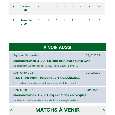
3
Gambie
4
3
1
1
1
3
3
0
U-20
4
Tanzanie
1
3
0
1
2
1
8
-7
U-20
A VOIR AUSSI
Equipes Nationales
03/02/2021
Mourabitounes U-20 : La liste de Njoya pour la CAN !
Le sélectionneur national des U-20, Njoya Mauril, a levé l ...
CAN U-20 2021
02/02/2021
CAN U-20 2021 : Processus d'accréditation !
Les médias qui souhaitent obtenir une accréditation pour l ...
CAN U-20 2021
09/01/2021
Mourabitounes U-20 : Cinq expatriés convoqués !
La sélection nationale des moins de 20 ans enregistre des r ...
<
MATCHS À VENIR
>