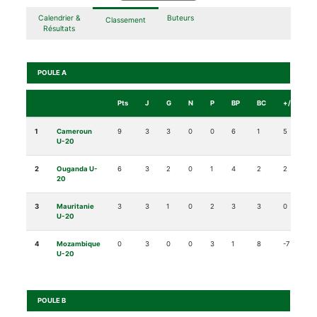
Calendrier &
Buteurs
Classement
Résultats
POULE A
Pts
J
G
N
P
BP
BC
+/-
1
Cameroun
9
3
3
0
0
6
1
5
U-20
2
Ouganda U-
6
3
2
0
1
4
2
2
20
3
Mauritanie
3
3
1
0
2
3
3
0
U-20
4
Mozambique
0
3
0
0
3
1
8
-7
U-20
POULE B