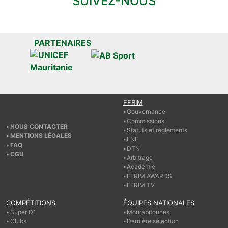
SUIVEZ-NOUS
PARTENAIRES
FFRIM
Gouvernance
Commissions
NOUS CONTACTER
Statuts et règlements
MENTIONS LÉGALES
LNF
FAQ
DTN
CGU
Arbitrage
Académie
FFRIM AWARDS
FFRIM TV
COMPÉTITIONS
ÉQUIPES NATIONALES
Super D1
Mourabitounes
Clubs
Dernière sélection