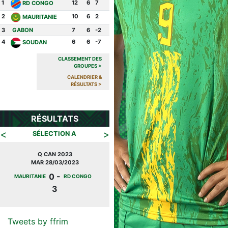
1
12
6
7
RD CONGO
2
10
6
2
MAURITANIE
3
GABON
7
6
-2
4
6
6
-7
SOUDAN
CLASSEMENT DES
GROUPES
>
CALENDRIER &
RÉSULTATS
>
RÉSULTATS
<
>
SÉLECTION A
Q CAN 2023
Q CAN 2023
MAR 28/03/2023
JEU 20/07/2023
0 -
0 -
MAURITANIE
RD CONGO
SOUDAN
MAURITANIE
3
3
Tweets by ffrim