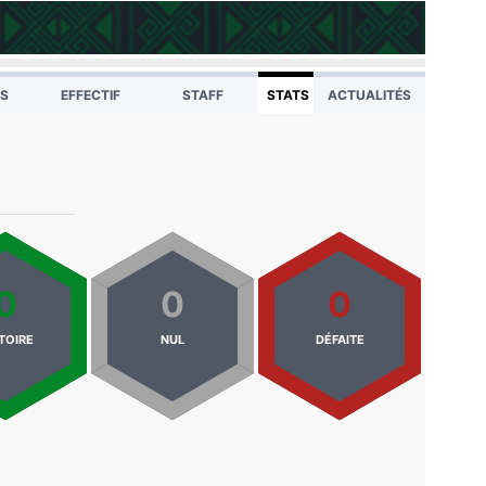
TS
EFFECTIF
STAFF
STATS
ACTUALITÉS
0
0
0
TOIRE
NUL
DÉFAITE