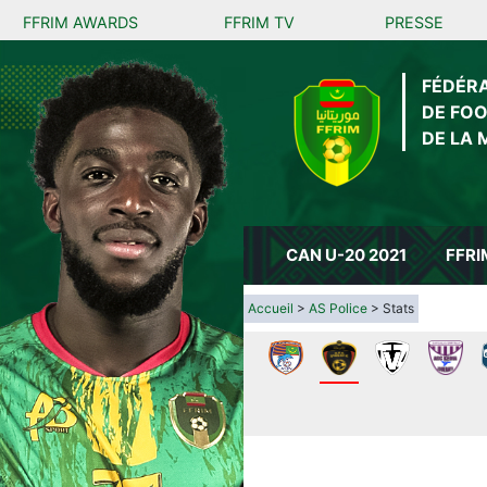
FFRIM AWARDS
FFRIM TV
PRESSE
FÉDÉR
DE FO
DE LA 
CAN U-20 2021
FFRI
Accueil
>
AS Police
> Stats